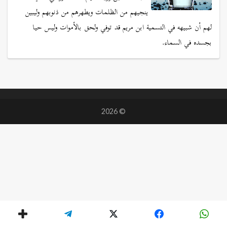
ينجيهم من الظلمات ويطهرهم من ذنوبهم وليبين
لهم أن شبيهه في التسمية ابن مريم قد توفي ولحق بالأموات وليس حيا
بجسده في السماء.
© 2026