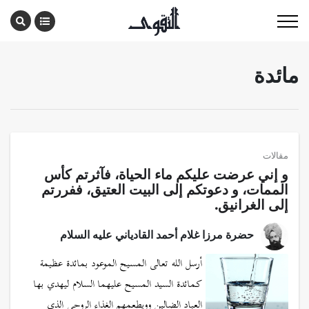
مائدة
مقالات
و إني عرضت عليكم ماء الحياة، فآثرتم كأس
الممات، و دعوتكم إلى البيت العتيق، ففررتم
إلى الغرانيق.
حضرة مرزا غلام أحمد القادياني عليه السلام
أرسل الله تعالى المسيح الموعود بمائدة عظيمة
كمائدة السيد المسيح عليهما السلام ليهدي بها
العباد الضالين وويطعمهم الغذاء الروحي الذي