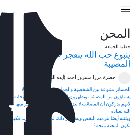
المحن
خطبة الجمعة
ينبوع حب الله ينفجر عند حلول
المصيبة
حضرة مرزا مسرور أحمد (أيده الله)
الخسائر متنوعة بين الشخصية والجماعية، لكن المؤمنين لا
يستاؤون من المصائب ويظهرون الصبر إرضاء لحبيبهم سبحانه
لأنهم يدركون أن المصائب لا تنزل بسبب الذنوب بل يتفجر منها حب
الله لعباده
ويتنبه أيضًا لترميم النقص ويستغفر دائمًا لمزيد من الرقي…فكيف
تكون المحنة منحة؟