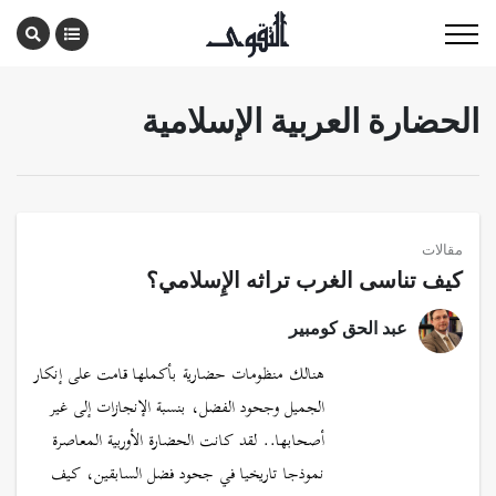
الحضارة العربية الإسلامية
مقالات
كيف تناسى الغرب تراثه الإِسلامي؟
عبد الحق كومبير
هنالك منظومات حضارية بأكملها قامت على إنكار
الجميل وجحود الفضل، بنسبة الإنجازات إلى غير
أصحابها.. لقد كانت الحضارة الأوربية المعاصرة
نموذجا تاريخيا في جحود فضل السابقين، كيف