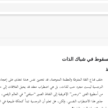
لسقوط في شباك الذات
ظ
خلف قناع الثقة المفرطة والعظمة المتوهمة، قد تختبئ نفس هشة تتغذى على إعجاب
النرجسية ليست مجرد حب للذات، بل هي اضطراب معقد قد يحيل العلاقات إلى حق
من أسطورة الفتى “نرجس” الإغريقية إلى التقاط الصور “سيلفي” في العالم الرقمي، ي
جذور هذا الاضطراب النفسي. ولكن، هل تعلم أن النرجسية تبدأ كملكة طبيعية في 