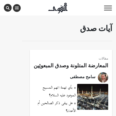
آيات صدق
مقالات
المعارضة المتلونة وصدق المبعوثِين
سامح مصطفى
* بأي تهمة اتهم المسيح
الموعود عليه السلام؟
* هل يبقى ذكر الصالحين أم
الأعداء؟