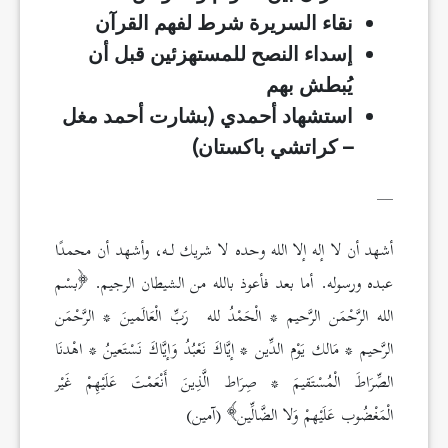
نقاء السريرة شرط لفهم القرآن
إسداء النصح للمستهزئين قبل أن
يُبطش بهم
استشهاد أحمدي (بشارت أحمد مغل
– كراتشي باكستان)
__
أشهد أن لا إله إلا الله وحده لا شريك لـه، وأشهد أن محمدًا
عبده ورسوله. أما بعد فأعوذ بالله من الشيطان الرجيم.
بسْم
الله الرَّحْمَن الرَّحيم * الْحَمْدُ لله رَبِّ الْعَالَمينَ * الرَّحْمَن
الرَّحيم * مَالك يَوْم الدِّين * إيَّاكَ نَعْبُدُ وَإيَّاكَ نَسْتَعينُ * اهْدنَا
الصِّرَاطَ الْمُسْتَقيمَ * صِرَاط الَّذِينَ أَنْعَمْتَ عَلَيْهِمْ غَيْر
الْمَغْضُوب عَلَيْهمْ وَلا الضَّالِّين
(آمين)