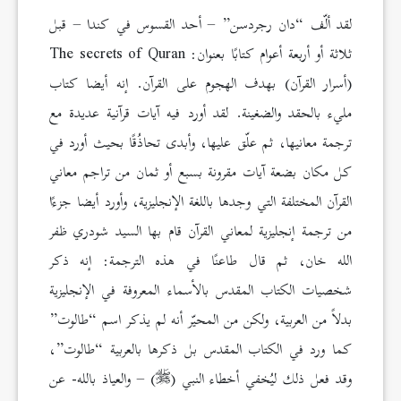
لقد ألّف “دان رجردسن” – أحد القسوس في كندا – قبل
ثلاثة أو أربعة أعوام كتابًا بعنوان: The secrets of Quran
(أسرار القرآن) بهدف الهجوم على القرآن. إنه أيضا كتاب
مليء بالحقد والضغينة. لقد أورد فيه آيات قرآنية عديدة مع
ترجمة معانيها، ثم علّق عليها، وأبدى تحاذُقًا بحيث أورد في
كل مكان بضعة آيات مقرونة بسبع أو ثمان من تراجم معاني
القرآن المختلفة التي وجدها باللغة الإنجليزية، وأورد أيضا جزءًا
من ترجمة إنجليزية لمعاني القرآن قام بها السيد شودري ظفر
الله خان، ثم قال طاعنًا في هذه الترجمة: إنه ذكر
شخصيات الكتاب المقدس بالأسماء المعروفة في الإنجليزية
بدلاً من العربية، ولكن من المحيّر أنه لم يذكر اسم “طالوت”
كما ورد في الكتاب المقدس بل ذكرها بالعربية “طالوت”،
وقد فعل ذلك ليُخفي أخطاء النبي (
) – والعياذ بالله- عن