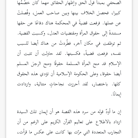
الصحفي بمبدأ قول الحق وإظهار الحقائق مهما كان خصْمُها
كبيرا، فحصل الخلاف بينها وبين صاحب العمل، وفُصلتْ
عن عملها. فرفعت قضيةً في المحكمة هناك دفاعًا عن حقها
مستندةً إلى حقوق المرأة ومقتضيات العدل، وكسبت القضية.
ثم توظفت في مكان آخر، فطُردتْ من هناك أيضا للسبب
نفسه، فرفعت قضيةً، فكسبتها. لقد حاولت أن تثبت أن
الإسلام قد منح المرأة المسلمة حقوقًا ومنح الرجل المسلم
أيضا حقوقا، وعلى الحكومة الإسلامية أن تؤدي هذه الحقوق
كلها. باختصار، لقد أحرزت نجاحاتٍ متتالية، وازدادت
إيمانًا.
إن ما أودّ قوله من سرد هذه القصة هو أن إيمان تلك السيدة
ازداد بالاطلاع على تعاليم القرآن الكريم على الرغم من أن
التجارب المتعددة التي مرّت بها كانت على عكس ما قرأت،