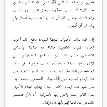
ناشري الرسوم المسيئة للنبي
بالقتل، فلماذا نشرت الرسوم
بعد ذلك؟ لقد قامت الحكومة بترحيل اثنين منهم وأعلنت
براءة الثالث. ومعنى ذلك أن القضية كانت مزيفة أصلاً، ولم
يكن لها أي أساس.
إذًا، فقد بدأت الأصوات النـزيهة المؤيدة ترتفع. لقد أجرت
إحدى القنوات التلفزيونية مقابلة مع الداعية الإسلامي
الأحمدي هناك، كما أعرب المثقفون الدانماركيون عن
آرائهم. وإن سيدة دانماركية، كانت موجودة في مركز
الجماعة في أثناء هذه المقابلة، قد أبدت أسفها الشديد على
نشر الرسوم المسيئة للنبي
، وقالت للصحفي صراحة إنها،
قبل نشره هذه الرسوم ،كانت خلال زياراتها للبلاد الأخرى
تقول للناس بفخر واعتزاز إنها دانماركية، أما الآن فستشعر
بالخجل عند قولها لهم بأنها دانماركية.