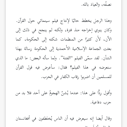
نصفُه، والعياذ بالله.
وهذا الرجل يخطط حاليًا لإنتاج فيلم سينمائي حول القرآن.
وكان ينوي إخراجه منذ فترة، ولكنه لم ينجح في ذلك إلى
الآن، لأن كثيرًا من المنظمات شكته إلى الحكومة، كما
بعثت الجماعة الإسلامية الأحمدية إلى الحكومة رسالة بهذا
الشأن. لقد سمّى الفيلم “الفتنة”. ولما سأله البعض: ما الذي
ستعرضه في هذا الفيلم؟ فقال: سأعرض فيه قول القرآن
للمسلمين أن اضربوا رقاب الكفار في الحرب.
وأقول ردًّا على هذا: عندما يُشنّ الهجومُ على أحد فلا بد من
حرب دفاعية.
وقال أيضا إنه سيعرض فيه أن الناس يُختَطفون في أفغانستان