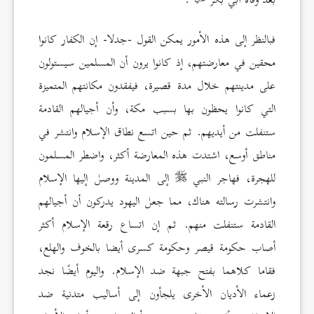
بعد وفاة أبي بكر
.
فبالنظر إلى هذه الأمور يمكن القول -جدلا- إن الكفار كانوا
محقين في معارضتهم، إذ كانوا يرون أن المسلمين سيستولون
على مدينتهم خلال مدة قصيرة، فيفقدون مكانتهم المتميزة
التي كانوا يحظون بها بسبب مكة، وأن أجيالهم القادمة
ستنفلت من أيديهم. ثم حين اتسع نطاق الإسلام وانتشر في
مناطق أوسع، اشتدت هذه المعارضة أكثر، واضطر المسلمون
للهجرة، فهاجر النبي
إلى المدينة ووصل إليها الإسلام
وانتشرت رسالته هناك، مما جعل اليهود يدركون أن أجيالهم
القادمة ستنفلت منهم. ثم إن اتساع رقعة الإسلام أكثر
أصاب حكومة قيصر وحكومة كسرى أيضا بالخوف والهلع،
فقاما كلاهما بفتح جبهة ضد الإسلام. واليوم أيضًا نجد
زعماء الأديان الأخرى يلجأون إلى أساليب متدنية ضد