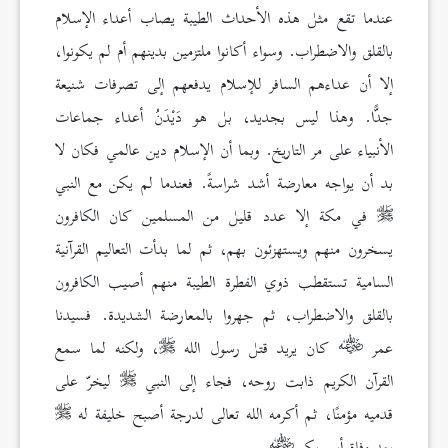
عندما تقع مثل هذه الأحداث الطيبة يصاب أعداء الإسلام
بالقلق والاضطراب. وسواء أكانوا ملتزمين بدينهم أم لم يكونوا،
إلا أن عداءهم السافر للإسلام يدفعهم إلى تصرفات شنيعة
جدًّا. وهذا ليس بجديد، بل هو دَيْدَنُ أعداء جماعات
الأنبياء على مر التاريخ. وبما أن الإسلام دين عالمي فكان لا
بد أن يواجه معارضة أشد شراسةً. فعندما لم يكن مع النبي
في مكة إلا عدد قليل من المسلمين كان الكافرون
يسخرون منهم ويستهزئون بهم، ثم لما بدأت التعاليم القرآنية
السامية تستقطب ذوي الفطرة الطيبة منهم أصيب الكافرون
بالقلق والاضطراب، ثم جهروا بالمعارضة الشديدة. فسيدنا
عمر
كان يريد قتل رسول الله
، ولكنه لما سمع
القرآن الكريم ذابت روحه، فجاء إلى النبي
ليخرّ على
قدميه مؤمنًا، ثم أكرمه الله تعالى لدرجة أصبح خليفة له