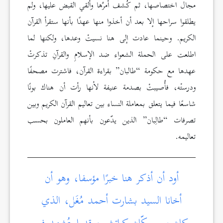
مجال اختصاصها، ثم كُشف أمرُها وأُلقي القبض عليها، ولم
يطلقوا سراحها إلا بعد أن أخذوا منها عهدًا بأنها ستقرأ القرآن
الكريم. وحينما عادت إلى هنا نسيتْ وعدها، ولكنها لما
اطلعت على الحملة الشعواء ضد الإسلامِ والقرآنِ تذكرتْ
عهدها مع حكومة “طالبان” بقراءة القرآن، فاشترت مصحفًا
ودرستْه، فأُصيبتْ بصدمة عنيفة لأنها رأت أن هناك بونًا
شاسعًا فيما يتعلق بمعاملة النساء بين تعاليم القرآن الكريم وبين
تصرفات “طالِبان” الذين يدّعون بأنهم العاملون بحسب
تعاليمه.
أود أن أذكر هنا خبرًا مؤسفا، وهو أن
أخانا السيد بشارت أحمد مُغَل، الذي