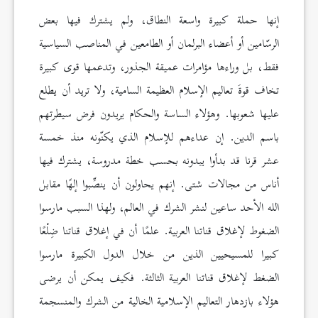
إنها حملة كبيرة واسعة النطاق، ولم يشترك فيها بعض
الرسّامين أو أعضاء البرلمان أو الطامعين في المناصب السياسية
فقط، بل وراءها مؤامرات عميقة الجذور، وتدعمها قوى كبيرة
تخاف قوةَ تعاليم الإسلام العظيمة السامية، ولا تريد أن يطلع
عليها شعوبها. وهؤلاء الساسة والحكام يريدون فرض سيطرتهم
باسم الدين. إن عداءهم للإسلام الذي يكنّونه منذ خمسة
عشر قرنا قد بدأوا يبدونه بحسب خطة مدروسة، يشترك فيها
أناس من مجالات شتى. إنهم يحاولون أن ينصِّبوا إلهًا مقابل
الله الأحد ساعين لنشر الشرك في العالم، ولهذا السبب مارسوا
الضغوط لإغلاق قناتنا العربية. علمًا أن في إغلاق قناتنا ضِلْعًا
كبيرا للمسيحيين الذين من خلال الدول الكبيرة مارسوا
الضغط لإغلاق قناتنا العربية الثالثة. فكيف يمكن أن يرضى
هؤلاء بازدهار التعاليم الإسلامية الخالية من الشرك والمنسجمة