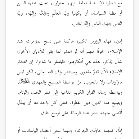
مع الفطرة الإنسانية تماما. إنهم يحاولون، تحت عباءة الدين
أو مظلة السياسة، أن يكونوا ربَّ العالَم ومالِكَه وإلهَه، ربَّ
الناس وملِكَ الناس وإلهَ الناس.
إذن، فهذه الرؤوس الكبيرة عاكفة على نسج المؤامرات ضد
الإسلام، خوفًا منهم أنه لو انتشر لما بقِي للأديان الأخرى
شأن يُذكر. هذه هي أفكارهم، فليفعلوا ما شاءوا. إن انتشار
الإسلام الآن قدرٌ مقدور، وسينتشر بإذن الله تعالى، لكن ليس
بالإرهاب ولا بالحرب، بل بواسطة المسيح والمهدي
،
وبواسطة رسالة القرآن الكريم الداعية إلى نشر الحب والوئام،
وبتبليغ هذا الدين دين الفطرة. فعلى كل واحد منا أن يبذل
أقصى جهده لنشر هذه الرسالة على أوسع نطاق.
إذًا، فمهما حاولت الجرائد، ومهما سعى أعضاء البرلمانات أو