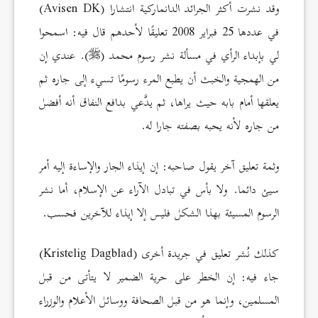
وقد نشرت أكثر الجرائد الدانماركية انتشارا (Avisen DK)
في عددها 25 فبراير 2008 تعليقًا لأحدهم قال فيه: اسمحوا
لي بإبداء الرأي في مسألة نشر رسوم محمد (
). عندي إن
من الهمجية والخبث أن يطبع المرء رسومًا تسيء إلى جاره ثم
يعلقها أمام بابه حيث يراها، ثم يدَّعي بدافع النفاق أنه أفضل
من جاره لأنه يحبه بصفته جارا له.
وثمة تعليق آخر يقول صاحبه: إن إيذاء الجار والإساءة إليه أمر
سيئ دائما. ولا بأس في تبادل الآراء عن الإسلام، أما نشر
الرسوم المسيئة بهذا الشكل فليس إلا إيذاء للآخرين فحسب.
كذلك نُشر تعليق في جريدة أخرى (Kristelig Dagblad)
جاء فيه: إن الخطر على حرية الضمير لا يتأتى من قبل
المسلمين، وإنما هو من قبل الصحافة ووسائل الأعلام والوزراء