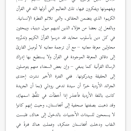
ويفهمونها ويفكرون فيها، تلك التعاليم التي أنزلها الله في القرآن
الكريم؛ الذي يتضمن الحقائق، والتي تلائم الفطرة الإنسانية.
وبالفعل إن بعضا من هؤلاء الذين لديهم ميول دينية، ويبحثون
في كل دين بأسلوب محايد قد درسوا القرآنَ الكريم وتدبَّروه
محاولين معرفة معانيه – مع أن ترجمة معانيه لا تُوصِل القارئ
إلى دقائق المعرفة الموجودة في القرآن ولا يستطيع بها إدراك
الرسالة القرآنية كما ينبغي – وإن بعض السعداء منهم يتوصلون
إلى الحقيقة ويدركونها. ففي الفترة الأخير نشرت إحدى
الجرائد الأردية خبرًا أن سيدة تدعى رودلي (بما أن الجريدة
كانت باللغة الأردية فأعتذر إذا أخطأت في تلفُّظِ اسمها)،
وقد ذهبت بصفتها صحفية إلى أفغانستان، وحيث إنهم كانوا
لا يسمحون للسيدات الأجنبيات بالدخول إلى هناك، فلبست
النقاب ودخلت أفغانستان متنكرة، وعملت هناك فترةً في