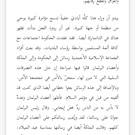
والعراق وتُقطَع رقابهم.
يبدو أن وراء هذا كلِّه أياديَ خفيةً تنسج مؤامرة كبيرة بوحي
من منظمة أو جهة كبيرة. غير أن ردودَ الفعل بدأت تظهر
هناك في الدانمارك أيضا. فقد عقدت الحكومة اجتماعات مع
كافة أئمة المسلمين بواسطة رؤساء البلديات. وقد بعث أفراد
الجماعة الإسلامية الأحمدية رسائل إلى الحكومة وإلى الملكة
وأعضاء البرلمان قالوا فيها صراحة إن مثل هذه التصرفات
السلبية التي لا مبرر لها، ستخلّ بالأمن في مجتمعنا الآمن.
وبالإضافة إلى هذه الرسائل بعثوا خطابي أيضا الذي كنت قد
ألقيته من قبل في مؤتمر السلام. فأظهرَ أعضاء البرلمان وعددٌ
لا بأس به من الناس ردَّ فعل إيجابي. وقال رئيس البرلمان
جوابًا على رسالتنا: لقد وزّعت رسالتكم على أعضاء البرلمان
كلهم. وقالت الملكةُ أيضا في رسالتها بمناسبة عيد الميلاد: