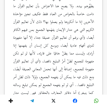
يطهِّرهم بيده. ولا يصح هنا الاعتراض بأن تعاليم القرآن ما
دامت خاصةً بالخواص من العباد فقط فكيف تجوز مؤاخذة
الآخرين إذا ما أنكروها ولم يعملوا بها؟ ذلك لأن تعاليم القرآن
الكريم التي هي مدار الإيمان يفهَمها الجميع بمن فيهم الكافر
أيضا، (أي برغم أن تعاليم القرآن عميقة جدا، إلا أنها مفهومة
لذوي أفهام عادية أيضا، وبوسع كل إنسان أن يفهمها إذا
أراد)، وليست مما يظلّ خافيًا على قارئه، لأنها لو لم تكن
مفهومة للجميع لظلّ أمرُ التبليغ ناقصا، (أي أن تعاليم القرآن
مفهومة للجميع، إضافةً إلى أنها تحمل المعاني العميقة أيضًا،
ومع ذلك فيه ما يمكن أن يفهمه الجميع، ولولا ذلك لظل أمر
التبليغ ناقصا.. أي لو لم يفهمه الجميع لم يمكن تبليغ رسالته
كما ينبغي) أما دقائق المعارف والحقائق فهي ليست مدار
الإيمان، إنما هي لزيادة المعرفة، فلا يُرشَد إليها إلا الخواص،