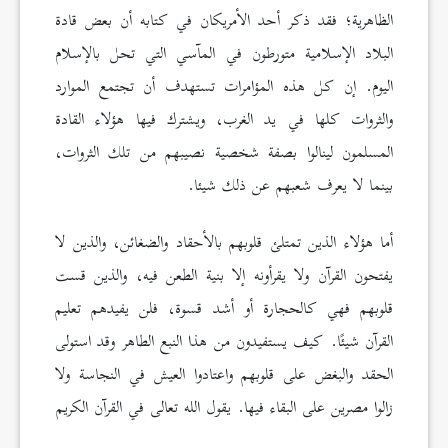
الظاهرية؛ فقد ذكر أحد الأمريكان في كتابه أن بعض قادة
البلاد الإسلامية متورطون في المآسي التي تحل بالإسلام
اليوم. إن كل هذه المؤامرات تستهدف أن تجتمع الموارد
والثروات كلها في يد الغرب، ويشترك فيها هؤلاء القادة
المسلمون لينالوا بصفة شخصية نصيبهم من تلك الثروات،
بينما لا يعرف شعبهم عن ذلك شيئا.
أما هؤلاء الذين تمتلئ قلوبهم بالأحقاد والضغائن، والذين لا
يفتحون القرآن ولا يقرأونه إلا بنية الطعن فيه، والذين قست
قلوبهم فهي كالحجارة أو أشد قسوة، فلن يفيدهم تعليم
القرآن شيئًا. كيف يستفيدون من هذا النبع الطاهر وقد استولى
الحقد والبغض على قلوبهم واعتادوا العيش في النجاسة ولا
زالوا مصرين على البقاء فيها. يقول الله تعالى في القرآن الكريم