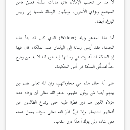
لا بد من تجنب الإدلاء بأي بيانات سلبية تمسّ بأمن
المجتمع وتؤذي الآخرين. ووجَّهت الرسالة نفسها إلى رئيس
الوزراء أيضا.
أما هذا المدعو وايلد (Wilder) الذي كان قد بدأ هذه
الحملة، فقد أرسل رسالة إلى البرلمان ضد الملكة، قال فيها
إن الملكة قد أشارت في رسالتها إليه هو، لذا لا بد من وضع
حدٍّ لتدخُّل الملكة في أمور الحكومة.
على أية حال هذه هي محاولاتهم، وإن الله تعالى يقيم مِن
بينهم أيضا مَن يردّون عليهم. ندعو الله تعالى أن يزداد عدد
هؤلاء الذين هم ذوو فطرة طيبة حتى يرتدع الظالمون عن
أفعالهم الشنيعة، وإلا فإنَّ قدَرَ الله تعالى سوف يعمل عمله
متى شاء، ولن يترك أحدًا دون عقاب.