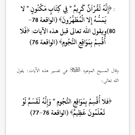
:
إِنَّهُ لَقُرْآَنٌ كَرِيمٌ * فِي كِتَابٍ مَكْنُونٍ * لا
يَمَسُّهُ إِلا الْمُطَهَّرُونَ
(الواقعة 78-
80)ويقول الله تعالى قبل هذه الآيات:
فَلا
أُقْسِمُ بِمَوَاقِعِ النُّجُومِ
(الواقعة 76)
وقال المسيح الموعود
في تفسير هذه الآيات: يقول
الله تعالى:
فلا أُقْسِمُ بِمَوَاقِعِ النُّجُومِ * وَإِنَّهُ لَقَسَمٌ لَوْ
تَعْلَمُونَ عَظِيمٌ
(الواقعة 76-77)