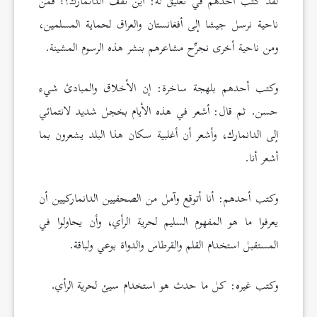
لقد كتب أحدهم في تعليق له: أين تقف الدانمارك؟! فمن
ناحية نرسل جيشا إلى أفغانستان والعراق لحماية المسلمين،
ومن ناحية أخرى نجرِّح مشاعرهم بنشر هذه الرسوم المشينة.
وكتب أحدهم بلهجة ساخرة: إن الأخلاق والمبادئ شيء
حسن. ثم قال: أشعر في هذه الأيام بخجل شديد لانتمائي
إلى الدانمارك، وأشعر أن أغلبية سكان هذا البلد يشعرون بما
أشعر أنا.
وكتب أحدهم: أنا أتوقع وآمل من الصحفيين الدانماركيين أن
يعرفوا ما هو المفهوم السليم لحرية الرأي، وأن يحاولوا في
المستقبل استخدام القلم والقرطاس والدواة بوعي ولباقة.
وكتب غيره: كل ما حدث هو استخدام سيئ لحرية الرأي.