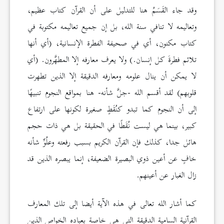
وقد جاء القَسَمُ هنا للتدليل على أن القرآن كتاب عظيم،
وتعاليمه لا تنافي سنة الله، بل إن جميع تعاليمه مكتوبة في
كتاب مكنون، أي في صحيفة الفطرة الإنسانية، (أي أنها
تلائم فطرةَ كل إنسان.) ولا يعرف معارفه إلا المطهَّرون. (أي
لا يمكن أن ينال علومه ومعارفه الدقيقة إلا الذين تطهرت
قلوبهم) لقد أقسم الله -جلَّ شأنه- هنا بمواقع النجوم تنبيهًا
إلى أن النجوم كما تبدو كنُقَطٍ صغيرة لكونها على ارتفاع
كبير، بينما هي ليست نُقَطًا في الحقيقة بل هي ذات حجم
هائل جدا، كذلك فإن القرآن الكريم بسبب رفعته وعلُوِّ شأنه
خافٍ عن أعين ذوي البصيرة الضعيفة، إنما يبصره الذين قد
زال الغبار عن أعينهم.
كما أشار الله تعالى في هذه الآية أيضا إلى تلك المعارف
القرآنية السامية الدقيقة التي هي خاصة بعباده الخواص الذين