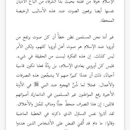
الإسلام خوفًا من غلبته بحيث بدأ الشرفاء من أتباع الأديان
نفسها أيضا يرفعون الصوت ضد هذه الأساليب الرخيصة
المنحطة.
غير أننا نحن المسلمين نظن خطأً أن كل صوت يرتفع من
أوروبا ضد الإسلام هو صوت أهل أوروبا كلهم، ولكن الأمر
ليس كذلك. إن هذه الفكرة ليست من الحقيقة في شيء.
فليس كل أوروبي يعادي الإسلام، بل ردّةُ فعلنا تكون قاسية
أحيانًا، ذلك أن عددًا كبيرًا منهم لا يشجّعون هذه التصرفات
والأعمال. فمثلا لما شُنَّ الهجوم ضد النبي
في الآونة
الأخيرة رفع المواطنون غير المسلمين في الدانمارك أصواتهم
قائلين: إن هذا التصرف منحطّ جدًّا ومنافٍ للمُثل والأخلاق.
لقد أثاروا نفس التساؤل الذي ذكرته في الخطبة الماضية
وقالوا: ما دام قد أُلقيَ القبض على الأشخاص الذين هددوا