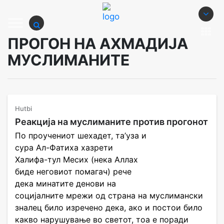
ПРОГОН НА АХМАДИЈА
МУСЛИМАНИТЕ
Hutbi
Реакција на муслиманите против прогонот
По проучениот шехадет, та’уза и
сура Ал-Фатиха хазрети
Халифа-тул Месих (нека Аллах
биде неговиот помагач) рече
дека минатите денови на
социјалните мрежи од страна на муслимански
зналец било изречено дека, ако и постои било
какво нарушување во светот, тоа е поради