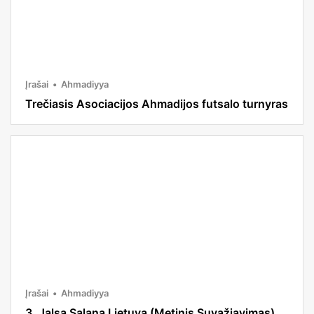
Įrašai
Ahmadiyya
Trečiasis Asociacijos Ahmadijos futsalo turnyras
Įrašai
Ahmadiyya
3. Jalsa Salana Lietuva (Metinis Suvažiavimas)