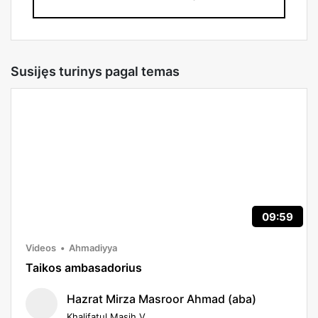
Susijęs turinys pagal temas
09:59
Videos
Ahmadiyya
Taikos ambasadorius
Hazrat Mirza Masroor Ahmad (aba)
Khalifatul Masih V