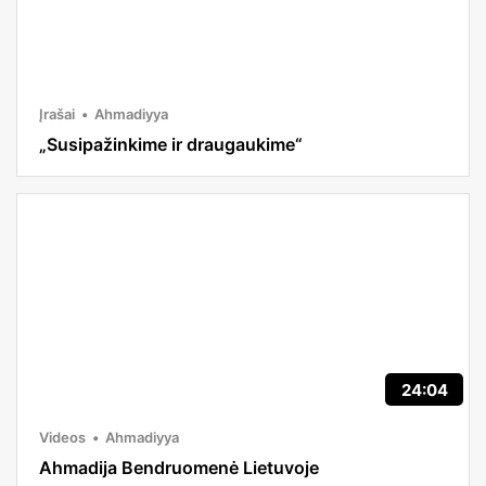
Įrašai
Ahmadiyya
„Susipažinkime ir draugaukime“
24:04
Videos
Ahmadiyya
Ahmadija Bendruomenė Lietuvoje