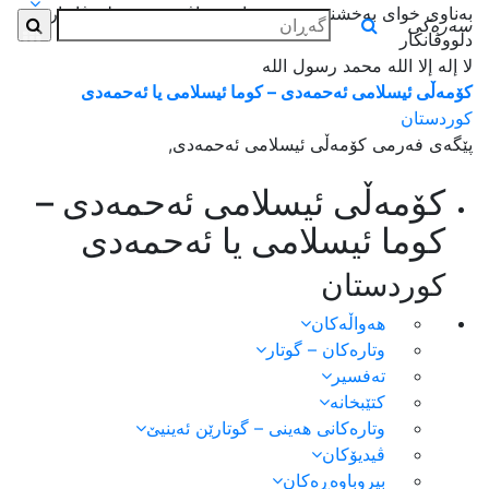
بەناوی خوای بەخشندەی میهرەبان _ بناڤێ خودێ دلووڤاندارێ
سەرەکی
دلووڤانکار
لا إله إلا الله محمد رسول الله
کۆمەڵی ئیسلامی ئەحمەدی – کوما ئیسلامی یا ئەحمەدی
کوردستان
پێگەی فەرمی کۆمەڵی ئیسلامی ئەحمەدی,
کۆمەڵی ئیسلامی ئەحمەدی –
کوما ئیسلامی یا ئەحمەدی
کوردستان
هەواڵەكان
وتارەکان – گوتار
تەفسیر
کتێبخانە
وتارەکانی هەینی – گوتارێن ئەینیێ
ڤیدیۆکان
بیروباوەڕەکان