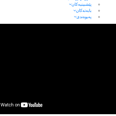
پێشبینیەکان
بابەتەکان
پەیوەندی