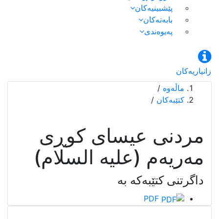
پێشبینیەکان
بابەتەکان
پەیوەندی
زانیاریەکان
ماڵەوە
/
كتێبەكان
/
مردنی عیسای کوڕی
مەریەم (علیه السلام)
داگرتنی کتێبەکە بە
PDF