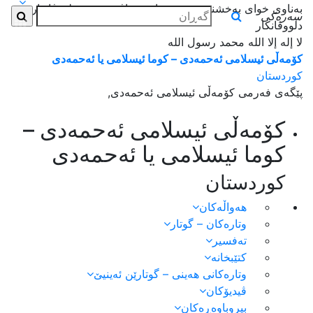
بەناوی خوای بەخشندەی میهرەبان _ بناڤێ خودێ دلووڤاندارێ
سەرەکی
دلووڤانکار
لا إله إلا الله محمد رسول الله
کۆمەڵی ئیسلامی ئەحمەدی – کوما ئیسلامی یا ئەحمەدی
کوردستان
پێگەی فەرمی کۆمەڵی ئیسلامی ئەحمەدی,
کۆمەڵی ئیسلامی ئەحمەدی –
کوما ئیسلامی یا ئەحمەدی
کوردستان
هەواڵەكان
وتارەکان – گوتار
تەفسیر
کتێبخانە
وتارەکانی هەینی – گوتارێن ئەینیێ
ڤیدیۆکان
بیروباوەڕەکان