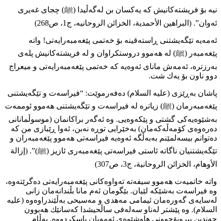
نیە بۆ فریشتەكانیش كە یەكسان بن لەگەڵیدا (ﷺ) چجای غەیری
ئەوان”. (البراهین الأحمدیة، الخزائن الروحانیە، ج1، ص268)
ئەمەیە تێگەيشتنی ڕاستەقینە بۆ خەتمی پێغەمبەرایەتی! واتە
پێغەمبەر (ﷺ) لە هەموو دروستكراوان و لە فریشتەكانیش پلەی
بەرزترە، ئەمەش مانای ئەوەیە كە خەتمی پێغەمبەرایەتی و میعراج
دوو ناون بۆ یەك شت.
پاشان بەڕێزی (عليه السلام) دەفەرموێت: “فیراسەت و تێگەيشتنی
پێغەمبەرمان (ﷺ) زیاترە لە فیراسەت و تێگەيشتنی هەموو ئوممەت
بەشێوەیەكی گشتی و پێكەوەیی. وە ئەگەر براكانمان (موسوڵمانانی
دەرەوەی كۆمەڵەكەمان) بەخێرایی توڕە نەبن، ئەوا ڕێبازی من كە
دەتوانم بیسەلمێنم بەبەڵگە ئەوەیە فیراسەتی هەموو پێغەمبەران و
تێگەيشتنیان ناگاتە ئاستی فیراسەتی پێغەمبەری ئازیز (ﷺ)”. (إزالة
الأوهام، الخزائن الروحانیة، ج3، ص307)
واتە خاتمیەت هەموو سیفەتە تەواوەكانی پێغەمبەرایەتی دەگرێتەوە،
وە فیراسەت بەشێكە لێیان. بێگومان ئەم مانا بڵندانەمان زانی
لەسایەی گەورەمان ئیمامی مەهدی و مەسیحی بەڵێندراوەوە (عليه
السلام). وە پێشتر لەناو سەلەفی ساڵحیشدا كەسانێك هەبوون
چەندین بیروبۆچوونی هاوشێوەی ئەمەیان باسكردووە. بەڵام