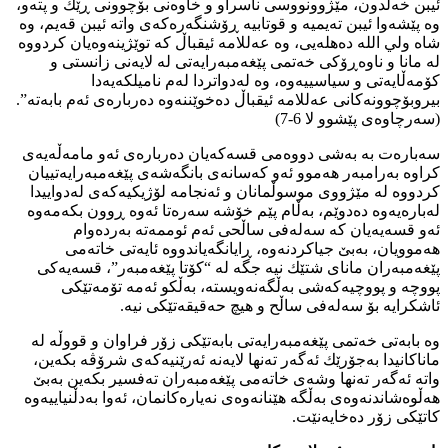
ئیبن خەلدون، مێژوونووسی ناسراو و خاوەنی بۆچوونی ڕێك و پتەو،
وە پێشەوا ئیبن تەیمیە و قوتابیە ڕۆشنگەرەكەی واتە ئیبن قەیم، وە
شاه ولي الله دەهلەیی، وە عەللامە ئیقباڵ كە توێژینەوەیان كردووە
لە مانا و ناوەڕۆكی خەتمی پێغەمبەرایەتی لە لایەنی زانستی و
كۆمەڵایەتی و سیاسییەوە، وە لەدواتردا لەم نامیلكەیەدا
بیروبۆچوونەكانی عەللامە ئیقباڵ دەخوێننەوە دەربارەی ئەم بابەتە”.
(سەرچاوەی پێشوو لا 6-7)
سەبارەت بە بەشی دووەمی قسەكەیان دەربارەی ئەو مامەڵەیەی
كراوە بەرامبەر هەموو ئەو كەسانەی بانگەشەی پێغەمبەرایەتییان
كردووە لە مێژووی موسوڵمانان و ئەنجامە لۆژیكیەكەی لەدواییدا
لەبارەیەوە دەدوێم، بەڵام پێم خۆشە سەرەتا ئەوە ڕوون بكەمەوە
ئەو قسەیەیان كە سەلەفی ساڵحی ئەم ئوممەتە بەردەوام
هەموویان، بەبێ جیاكردنەوە، ڕایانگەیاندووە ئایەتی خاتەمی
پێغەمبەران مانای شتێك نیە جگە لە “كۆتا پێغەمبەر”، قسەیەكی
پووچە و پووچیەكەشی بەڵگەنەویستە، بەڵكو ئەمە تۆمەتێكی
ئاشكرایە بۆ سەلەفی ساڵح و هیچ حەقیقەتێكی نیە.
وە بابەتی خەتمی پێغەمبەرایەتی بابەتێكی زۆر فراوان و قووڵە لە
ماناكانیدا بەجۆرێك ئەگەر تەنھا لایەنە ئەرێنیەكەی شرۆڤە بكەین،
واتە ئەگەر تەنھا وشەی خاتەمی پێغەمبەران تەفسیر بكەین بەبێ
هەڵوەشاندنەوەی بەڵگە هێنانەوەی نەیارەكانمان، ئەوا بەدڵنیاییەوە
كاتێكی زۆر دەخایەنێت.