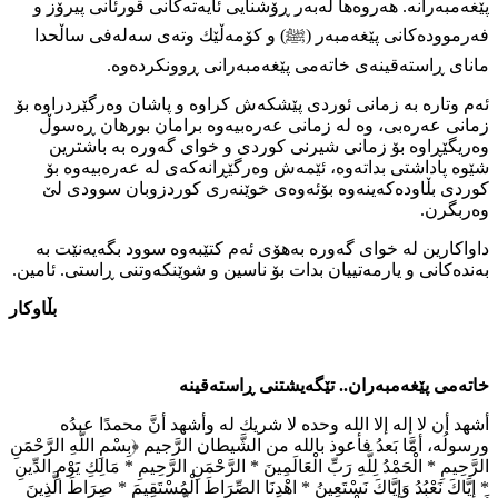
پێغەمبەرانە. هەروەها لەبەر ڕۆشنایی ئایەتەكانی قورئانی پیرۆز و
فەرموودەكانی پێغەمبەر (ﷺ) و كۆمەڵێك وتەی سەلەفی ساڵحدا
مانای ڕاستەقینەی خاتەمی پێغەمبەرانی ڕوونكردەوە.
ئەم وتارە بە زمانی ئوردی پێشكەش كراوە و پاشان وەرگێردراوە بۆ
زمانی عەرەبی، وە لە زمانی عەرەبیەوە برامان بورهان ڕەسوڵ
وەریگێڕاوە بۆ زمانی شیرنی كوردی و خوای گەورە بە باشترین
شێوە پاداشتی بداتەوە، ئێمەش وەرگێڕانەكەی لە عەرەبیەوە بۆ
كوردی بڵاودەكەینەوە بۆئەوەی خوێنەری كوردزوبان سوودی لێ
وەربگرن.
داواكارین لە خوای گەورە بەهۆی ئەم كتێبەوە سوود بگەیەنێت بە
بەندەكانی و یارمەتییان بدات بۆ ناسین و شوێنكەوتنی ڕاستی. ئامین.
بڵاوكار
خاتەمی پێغەمبەران.. تێگەيشتنی ڕاستەقینە
أشهد أن لا إله إلا الله وحدە لا شريك له وأشهد أنَّ محمدًا عبدُە
ورسولُه، أمَّا بَعدُ فأعوذ بالله من الشَّيطان الرَّجيم ﴿بِسْمِ اللَّهِ الرَّحْمَنِ
الرَّحِيمِ * الْحَمْدُ لِلَّهِ رَبِّ الْعَالَمِينَ * الرَّحْمَنِ الرَّحِيمِ * مَالِكِ يَوْمِ الدِّينِ
* إِيَّاكَ نَعْبُدُ وَإِيَّاكَ نَسْتَعِينُ * اهْدِنَا الصِّرَاطَ الْمُسْتَقِيمَ * صِرَاطَ الَّذِينَ