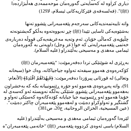
دیاری كراوە لە كەسایەتی گەورەمان موحەممەدی هەڵبژاردەدا
(ﷺ)”. (فەلسەفەی فێركاریەكانی ئیسلام، لا129)
واتە تایبەتمەندیەكانی سەرجەم پێغەمبەرانی پێشوو تەنھا
بەشێوەیەكی ئاسایی تێیدا (ﷺ) چڕ نەبووەتەوە بەڵكو گەيشتونەتە
چڵپۆپەی كەماڵی خۆیان. ئەم وتەیە مەعریفەیەكی قووڵە دەربارەی
خەتمی پێغەمبەرایەتی كە خوا (عز وجل) داویەتی بە گەورەمان
ئیمامی مەهدی و مەسیحی بەڵێندراو (عليه السلام).
بەڕێزی لە شوێنێكی تردا دەفەرموێت: “پێغەمبەرمان (ﷺ)
كۆكەرەوەی هەموو سیفەتە تەواوە جیاجیاكانە، وەك خوا (سبحانه
وتعالی) لە قورئانی پیرۆزدا دەفەرموێت: ﴿فَبِهُدَاهُمُ اقْتَدِهْ﴾ (الأنعام:
91)، واتە پەیڕەوەی هەموو ئەو جۆرە ڕێنمونییانە بكە كە بەخشراون
بەهەموو پێغەمبەرانی پێشوو. شتێكی بەڵگە نەویستە ئەو كەسەی لە
خۆیدا هەموو ئەو ڕێنمونییە جیا جیایانە كۆدەكاتەوە كەسێكی تەواو و
گشتگیر و تەواوكراو دەبێت و لەهەموو پێغەمبەران چاكتر دەبێت”.
(عین المسیحیة، الخزائن الروحانیة، ج20، ص381)
لێرەدا گەورەمان ئیمامی مەهدی و مەسیحی بەڵێندراو (عليه
السلام) باسی ئەوەی كردووە پێغەمبەر (ﷺ) “خاتەمی پێغەمبەران”ە