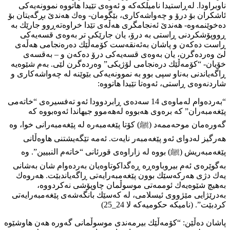
ناوبراودا. لەڕاستیدا نامیلكەكە و ئەوەی تێیدا هاتووە نموونەیەكی
ئاشكران بۆ درۆ و چەواشەكاری، بێگومان- وەك هەندێ بڕگەیتان بۆ
دەخوێنمەوە- هەندێ ئەنجامگری هەڵەی تێدا خراوەتەڕوو جارێك بە
ڕووپۆشكردنی ڕاستی بە درۆ، یان جارێكی تر بەوەی قسەیەكی
ڕاست دەكەن و پاشان بەئەنقەست كۆمەڵێك دەرەنجامی هەڵەی
لێ وەردەگرن، یان بەوەی قسەیەكی درۆ دەكەن و – بەقسەی
خۆیان- “كۆمەڵێك درەنجامی لۆژیكی” وەردەگرن لێی. بەم شێوەیە
ڕاگەیاندنی بەناو سپی بوو بە نموونەیەكی بێوێنە لە چەواشەكاری و
شاردنەوەی ڕاستی، ئەوەتا تێیدا هاتووە:
“بەردەوام لەماوەی 14 سەدەی ڕابردوودا ئەو تەفسیرەی “خاتەمی
پێغەمبەران” كە برەوی هەبووە لەهەموو جیھاندا ئەوەبووە كە
گەورەمان موحەممەد (ﷺ) كۆتا پێغەمبەرە لە پێغەمبەرانی خوا، وە
هەرگیز لەدوای ئەو پێغەمبەر نایەت. ئەمە تێگەيشتنی هاوەڵانی
پێغەمبەریش (ﷺ) بووە لە زاراوەی قورئانی “خاتەم النبیین”. وە
بەگوێرەی ئەم بیروباوەڕە ڕەگداكوتاوەیان بەردەوام شان بەشانی
یەك دژی هەركەسێك بوون پێغەمبەرایەتی ڕاگەیاندبێت. هەروەك
بەهیچ شێوەیەك ئوممەتی موسوڵمان چاوپۆشی نەكردووە،
بەدرێژایی مێژووی ئیسلامی، لە كەسێك بانگەشەی پێغەمبەرایەتی
كردبێت”. (نامیكە حكومیەكە لا 24_25)
پاشان دەڵێن: “كۆمەڵێك بیرمەندی موسوڵمانی گەورە هەن هاوشێوە