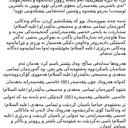
“ئەی باشترینی پێغەمبەران بەهۆی فەزڵی تۆوە بووین بە باشترین
ئوممەت! بەرەو پێشەوە ڕۆشتین لەئەنجامی پێشكەوتنی تۆوە”.
ئەمە چەند نموونەیەك بوو كە پێشكەشم كردن. بەڵام وتەكانی
گەورەمان ئیمامی مەهدی و مەسیحی بەڵێندراو (عليه السلام)
سەبارەت بە بابەتی خەتمی پێغەمبەرایەتی گەنجینەیەكی مەزنە و
مەلا هاوچەرخە نەیارەكانمان ناگەن بە بچوكترین بەشی. ئەگەر
كەسێكی دادپەروەر وخاوەن دڵێكی هەستیار بە وردی و تێڕامانەوە
وتەكانی بەڕێزی (عليه السلام) بخوێنێتەوە ئەوا بەدڵنیاییەوە دەگاتە
هەمان ئەنجام.
هەروەها سەلەفی ساڵح- وەك پێشتر باسم كرد- هەمان ئەم
شتانەیان باسكردووە بەشێوەیەكی پچڕ پچڕ، وە گەورەمان ئیمامی
مەهدی و مەسیحی بەڵێندراو (عليه السلام) هەمووی كۆكردووەتەوە.
كەواتە هەروەك چۆن پێغەمبەر (ﷺ) خاتەمی پێغەمبەرانە بەهەمان
شێوە گەورەمان ئیمامی مەهدی و مەسیحی بەڵێندراو (عليه السلام)
خاتەمی عاشقانی پێغەمبەرە (ﷺ). لایەنێكی ئەم بابەتە نیە كە ئەوانی
تر بەشێوەی جیاجیا باسیان كردبێت و ئیمامی مەهدی (عليه السلام)
لە وتەكانیدا كۆی نەكردبێتەوە. هەروەك یەك لایەن لە ماناكانی
خەتمی پێغەمبەرایەتی نیە ئەوانی تر باسیان كردبێت و بەرێزی (عليه
السلام) باسی نەكردبێت بە شێوەیەكی باشتر و ڕوونتر و باڵاتر و
تەواوتر لەوان.