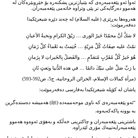
ئەوا ئەو پێغەمبەرەی كە بێنیازترین پشكنەرە بۆ خێروبێرەكان لە
هەموو دەرگایەكی تر پێی وتراوە خاتەمی پێغەمبەران.
هەروەها بەڕێزی (عليه السلام) لە چەند دێڕە شیعرێكیدا
دەفەرموێت:
لا شكَّ أنَّ محمّدًا خَيرُ الوَرى … رَيْقُ الكرامِ ونخبةُ الأعيانِ
تمّتْ عليه صِفَاتُ كُلِّ مَزِيّةٍ … خُتِمتْ به نَعْماءُ كلِّ زَمَانِ
هُوَ خَيرُ كُلِّ مُقَرَّبٍ مُتقدِّمٍ … والفَضلُ بِالخَيراتِ لا بِزَمانِ
يا رَبِّ صَلِّ على نبيّكَ دائمًا … في هذه الدُّنيا وبَعثٍ ثَانِ
(مرآة كمالات الإسلام، الخزائن الروحانیة، ج5، ص592-593)
پاشان لە كۆپلە شیعرێكیدا بەفارسی دەفەرموێت:
“ئەو پێغەمبەرەی كە ناوی موحەممەدە (ﷺ) هەمیشە دەستدەگرین
بە بوونە پاكەكەیەوە،
باشترینی پێغەمبەران و چاكترینی خەڵكە و بەهۆی ئەوەوە هەموو
پێغەمبەرایەتییەك مۆری لێدراوە.