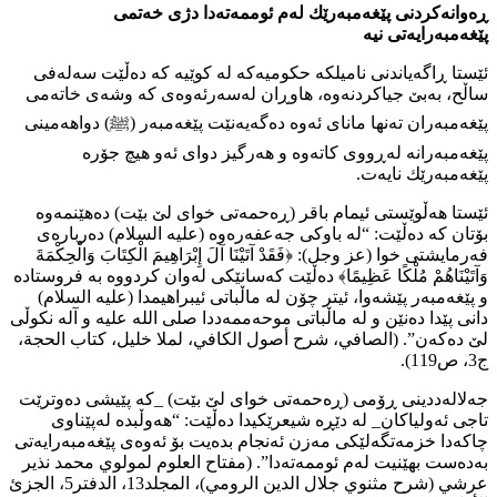
ڕەوانەكردنی پێغەمبەرێك لەم ئوممەتەدا دژی خەتمی
پێغەمبەرایەتی نیە
ئێستا ڕاگەیاندنی نامیلكە حكومیەكە لە كوێیە كە دەڵێت سەلەفی
ساڵح، بەبێ جیاكردنەوە، هاوڕان لەسەرئەوەی كە وشەی خاتەمی
پێغەمبەران تەنها مانای ئەوە دەگەیەنێت پێغەمبەر (ﷺ) دواهەمینی
پێغەمبەرانە لەڕووی كاتەوە و هەرگیز دوای ئەو هیچ جۆرە
پێغەمبەرێك نایەت.
ئێستا هەڵوێستی ئیمام باقر (ڕەحمەتی خوای لێ بێت) دەهێنمەوە
بۆتان كە دەڵێت: “لە باوكی جەعفەرەوە (عليه السلام) دەربارەی
فەرمایشتی خوا (عز وجل): ﴿فَقَدْ آتَيْنَا آلَ إِبْرَاهِيمَ الْكِتَابَ وَالْحِكْمَةَ
وَآتَيْنَاهُمْ مُلْكًا عَظِيمًا﴾ دەڵێت كەسانێكی لەوان كردووە بە فروستادە
و پێغەمبەر پێشەوا، ئیتر چۆن لە ماڵباتی ئیبراهیمدا (عليه السلام)
دانی پێدا دەنێن و لە ماڵباتی موحەممەددا صلی الله علیه و آله نكوڵی
لێ دەكەن”. (الصافي، شرح أصول الكافي، لملا خلیل، كتاب الحجة،
ج3، ص119).
جەلالەددینی ڕۆمی (ڕەحمەتی خوای لێ بێت) _كە پێیشی دەوترێت
تاجی ئەولیاكان_ لە دێڕە شیعرێكیدا دەڵێت: “هەوڵبدە لەپێناوی
چاكەدا خزمەتگەلێكی مەزن ئەنجام بدەیت بۆ ئەوەی پێغەمبەرایەتی
بەدەست بهێنیت لەم ئوممەتەدا”. (مفتاح العلوم لمولوي محمد نذیر
عرشي (شرح مثنوي جلال الدین الرومي)، المجلد13، الدفتر5، الجزئ