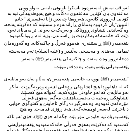
ئەو قسەیەش لەسەرەوە باسكرا تاوتوێی بابەتی تەواوبوونی
مەعنەوی یان كۆتایی مەعنەوی دەكات و هیچ پەیوەندییەكی نیە بە
كۆتایی لەڕووی كاتەوە. هەروەها چەندین زانا تەفسیری “خاتم
النبیین”یان كردووە بەمانای ڕازاندنەوە و مستیلە كە دەكرێتە پەنجە،
وە گەیاندنی لێشاوی ڕووناكی و بەرەكەت بەوانی تر بەمانای ئەوە
دێت كە خاتەمەكە بەكاردێت بۆ ڕاستاندن. بۆیە لەم ڕووانگەیەوە
پێغەمبەر (ﷺ) ڕاستێنەری هەموو فەزڵ و چاكیەكانە. وە گەورەمان
ئیمامی مەهدی و مەسیحی بەڵێندراو (عليه السلام) ئەم مەبەستە
دەخاتەڕوو وەك منەت و چاكەیەكی پێغەمبەر (ﷺ) بەسەر
پێغەمبەرانی پێشووەوە، وە دەفەرموێت:
“پێغەمبەر (ﷺ) بووە بە خاتەمی پێغەمبەران، بەڵام نەك بەو مانایەی
كە لە داهاتوودا هیچ لێشاوێكی ڕۆحانی لێیەوە وەرنەگیرێت بەڵكو
بەو مانایەی كە ئەو خاوەنی مۆرەكەیە، كەواتە هیچ كەسێك
لێشاوێكی ڕەحمەت بەدەستناهێنێت مەگەر بەهۆی فەزڵی
مۆرەكەی ئەوەوە. وە هەرگیز دەرگای ئاخاوتن و گفتوگۆی خوایی
داناخرێت لەسەر ئوممەتەكەی هەتا ڕۆژی قیامەت. وە هیچ
پێغەمبەرێك نیە خاوەنی مۆر بێت جگە لە خۆی (ﷺ). خۆی ئەو تاكە
كەسەیە كە دەكرێت بەهۆی فەزڵی خاتەكەمەیەوە پێغەمبەرایەتی
ببەخشێت كە مەرجە بۆ خاوەنی ئەو پێغەمبەرایەتییە یەكێك بێت لە