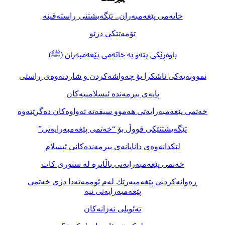
خاتەمی پێغەمبەران.. تێگەيشتنی ڕاستەقینە
تۆمەتێكی دزێو
باوەڕێكی پتەو بە خاتەمی پێغەمبەران (ﷺ)
نموونەیەكی ئاشكرا بۆ چەواشەكردن و شاردنەوەی ڕاستی
پایەی بیرمەندە ئیسلامییەكان
خەتمی پێغەمبەرایەتی هەموو سیفەتە تەواوەكان دەگرێتەوە
تێگەيشتنێكی قووڵ بۆ “خەتمی پێغەمبەرایەتی”
لێكدانەوەی دانایانەی بیرمەندەكانی ئیسلام
خەتمی پێغەمبەرایەتی باڵاترە لە سنوری كات
ڕەوانەكردنی پێغەمبەرێك لەم ئوممەتەدا دژی خەتمی
پێغەمبەرایەتی نیە
تەئویلی نەزانەكان