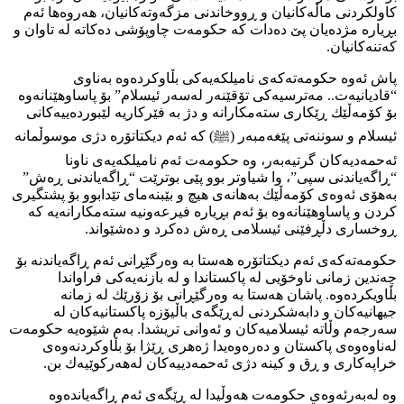
كاولكردنی ماڵەكانیان و ڕووخاندنی مزگەوتەكانیان، هەروەها ئەم
بڕیارە مژدەیان پێ دەدات كە حكومەت چاوپۆشی دەكاتە لە تاوان و
كەتنەكانیان.
پاش ئەوە حكومەتەكەی نامیلكەیەكی بڵاوكردەوە بەناوی
“قادیانیەت.. مەترسیەكی تۆقێنەر لەسەر ئیسلام” بۆ پاساوهێنانەوە
بۆ كۆمەڵێك ڕێكاری ستەمكارانە و دژ بە فێركاریە لێبوردەییەكانی
ئیسلام و سوننەتی پێغەمبەر (ﷺ) كە ئەم دیكتاتۆرە دژی موسوڵمانە
ئەحمەدیەكان گرتیەبەر، وە حكومەت ئەم نامیلكەیەی ناونا
“ڕاگەیاندنی سپی”، وا شیاوتر بوو پێی بوترێت “ڕاگەیاندنی ڕەش”
بەهۆی ئەوەی كۆمەڵێك بەهانەی هیچ و بێبنەمای تێدابوو بۆ پشتگیری
كردن و پاساوهێنانەوە بۆ ئەم بڕیارە فیرعەونیە ستەمكارانەیە كە
ڕوخساری دڵڕفێنی ئیسلامی ڕەش دەكرد و دەشێواند.
حكومەتەكەی ئەم دیكتاتۆرە هەستا بە وەرگێڕانی ئەم ڕاگەیاندنە بۆ
چەندین زمانی ناوخۆیی لە پاكستاندا و لە بازنەیەكی فراواندا
بڵاویكردەوە. پاشان هەستا بە وەرگێڕانی بۆ زۆرێك لە زمانە
جیھانیەكان و دابەشكردنی لەڕێگەی باڵیۆزە پاكستانیەكان لە
سەرجەم وڵاتە ئیسلامیەكان و ئەوانی تریشدا. بەم شێوەیە حكومەت
لەناوەوەی پاكستان و دەرەوەیدا ژەهری ڕێژا بۆ بڵاوكردنەوەی
خراپەكاری و ڕق و كینە دژی ئەحمەدییەكان لەهەركوێیەك بن.
وە لەبەرئەوەی حكومەت هەوڵیدا لە ڕێگەی ئەم ڕاگەیاندەوە