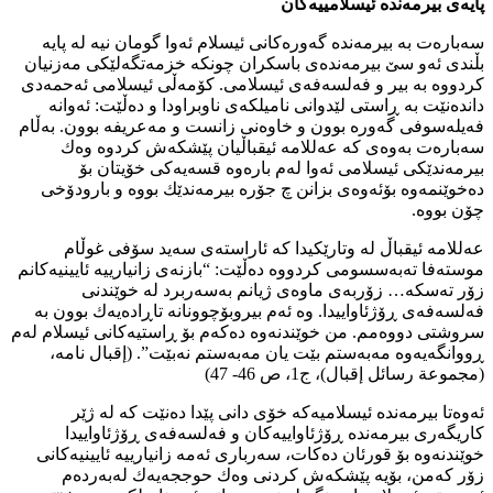
پایەی بیرمەندە ئیسلامییەكان
سەبارەت بە بیرمەندە گەورەكانی ئیسلام ئەوا گومان نیە لە پایە
بڵندی ئەو سێ بیرمەندەی باسكران چونكە خزمەتگەلێكی مەزنیان
كردووە بە بیر و فەلسەفەی ئیسلامی. كۆمەڵی ئیسلامی ئەحمەدی
داندەنێت بە ڕاستی لێدوانی نامیلكەی ناوبراودا و دەڵێت: ئەوانە
فەیلەسوفی گەورە بوون و خاوەنی زانست و مەعریفە بوون. بەڵام
سەبارەت بەوەی كە عەللامە ئیقباڵیان پێشكەش كردوە وەك
بیرمەندێكی ئیسلامی ئەوا لەم بارەوە قسەیەكی خۆیتان بۆ
دەخوێنمەوە بۆئەوەی بزانن چ جۆرە بیرمەندێك بووە و بارودۆخی
چۆن بووە.
عەللامە ئیقباڵ لە وتارێكیدا كە ئاراستەی سەید سۆفی غوڵام
موستەفا تەبەسسومی كردووە دەڵێت: “بازنەی زانیارییە ئایینیەكانم
زۆر تەسكە… زۆربەی ماوەی ژیانم بەسەربرد لە خوێندنی
فەلسەفەی ڕۆژئاواییدا. وە ئەم بیروبۆچوونانە تاڕادەیەك بوون بە
سروشتی دووەمم. من خوێندنەوە دەكەم بۆ ڕاستیەكانی ئیسلام لەم
ڕووانگەیەوە مەبەستم بێت یان مەبەستم نەبێت”. (إقبال نامە،
(مجموعة رسائل إقبال)، ج1، ص 46- 47)
ئەوەتا بیرمەندە ئیسلامیەكە خۆی دانی پێدا دەنێت كە لە ژێر
كاریگەری بیرمەندە ڕۆژئاواییەكان و فەلسەفەی ڕۆژئاواییدا
خوێندنەوە بۆ قورئان دەكات، سەرباری ئەمە زانیارییە ئایینیەكانی
زۆر كەمن، بۆیە پێشكەش كردنی وەك حوججەیەك لەبەردەم