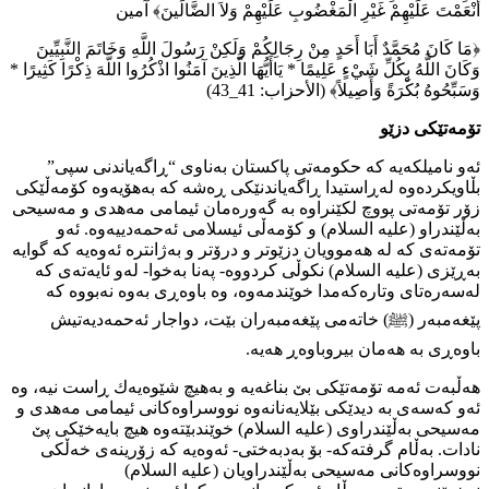
أَنْعَمْتَ عَلَيْهِمْ غَيْرِ الْمَغْضُوبِ عَلَيْهِمْ وَلاَ الضَّالِّينَ﴾ آمين
﴿مَا كَانَ مُحَمَّدٌ أَبَا أَحَدٍ مِنْ رِجَالِكُمْ وَلَكِنْ رَسُولَ اللَّهِ وَخَاتَمَ النَّبِيِّينَ
وَكَانَ اللَّهُ بِكُلِّ شَيْءٍ عَلِيمًا * يَاأَيُّهَا الَّذِينَ آمَنُوا اذْكُرُوا اللَّهَ ذِكْرًا كَثِيرًا *
وَسَبِّحُوهُ بُكْرَةً وَأَصِيلاً﴾ (الأحزاب: 41_43)
تۆمەتێكی دزێو
ئەو نامیلكەیە كە حكومەتی پاكستان بەناوی “ڕاگەیاندنی سپی”
بڵاویكردەوە لەڕاستیدا ڕاگەیاندنێكی ڕەشە كە بەهۆیەوە كۆمەڵێكی
زۆر تۆمەتی پووچ لكێنراوە بە گەورەمان ئیمامی مەهدی و مەسیحی
بەڵێندراو (عليه السلام) و كۆمەڵی ئیسلامی ئەحمەدییەوە. ئەو
تۆمەتەی كە لە هەموویان دزێوتر و درۆتر و بەژانترە ئەوەیە كە گوایە
بەڕێزی (عليه السلام) نكوڵی كردووە- پەنا بەخوا- لەو ئایەتەی كە
لەسەرەتای وتارەكەمدا خوێندمەوە، وە باوەڕی بەوە نەبووە كە
پێغەمبەر (ﷺ) خاتەمی پێغەمبەران بێت، دواجار ئەحمەدیەتیش
باوەڕی بە هەمان بیروباوەڕ هەیە.
هەڵبەت ئەمە تۆمەتێكی بێ بناغەیە و بەهیچ شێوەیەك ڕاست نیە، وە
ئەو كەسەی بە دیدێكی بێلایەنانەوە نووسراوەكانی ئیمامی مەهدی و
مەسیحی بەڵێندراوی (عليه السلام) خوێندبێتەوە هیچ بایەخێكی پێ
نادات. بەڵام گرفتەكە- بۆ بەدبەختی- ئەوەیە كە زۆرینەی خەڵكی
نووسراوەكانی مەسیحی بەڵێندراویان (عليه السلام)