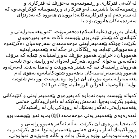
لە لایەنی فێركاری و ڕێنمونییەوە، بەجۆرێك لە فێركاری و
ڕێنمونیەكەیدا باشترینی ئەو فێركاری و ڕێنمونییانە كۆكراوەتەوە كە
لە سەرجەم ئەو فێركارییەكانەدا بوونیان هەبووە كە بەدرێژای
سەردەمەكان هاتوون بۆ دنیا.
پاشان بەڕێزی (عليه السلام) دەفەرموێت: “ئەو پێغەمبەرایەتی و
كتێبانەی كە پێشتر تێپەڕیون پێویست ناكات بەجیا پەیڕەوییان
بكرێت؛ چونكە پێغەمبەرایەتی موحەممەدی سەرجەمیان دەگرێتەوە
و هەموویانی تێدایە. وە ڕێگاكانی تر جگە لەم پێغەمبەرایەتیە
هەموویان داخراون. هەموو جۆرێك لەو ڕاستیانەی تێدایە كە مرۆڤ
دەگەیەنن بەخوای گەورە. هەرگیز لەدوای ئەو ڕاستی نوێ نایەت
هەروەك ڕاستیەك نیە كە پێشتر هەبووبێت و لەمدا نەبێت. لەبەرئەوە
هەموو پێغەمبەرایەتییەكان بەهەموو شێوەكانیانەوە بەهۆی ئەم
پێغەمبەرایەتیەوە مۆریان لێ دراوە، وە پێویست بوو بەم شێوەیە
بوایە”. (الوصیة، الخزائن الروحانیة، ج20، ص311)
كەواتە پێویست بەوە نەماوە كە پەیڕەوی پێغەمبەرایەتی و كتێبەكانی
پێشوو بكرێت بەجیا، ئەمەش یەكێكە لە داخوازییەكانی خەتمی
پێغەمبەرایەتی. ئەگەر بەشێك لە ڕووناكی یان لە ڕاستیەكان
لەدەرەوەی پێغەمبەرایەتی موحەممەد (ﷺ) بمایە ئەوا پێویست بوو
كە بەجیا پەیڕەوی لێ بكرێت. بەڵام ئەگەر هەموو ڕاستی و
ڕووناكییەك لەناو بازنەی خەتمی پێغەمبەرایەتیدا بەدی بكرێت و بە
درەوشانەوەیەكی نوێوە پرشنگ بدات و بگاتە چڵەپۆپەی تەواوەتی،