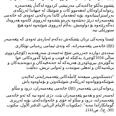
پێشوو بەڵكو چاكەیەكی مەزنیشی كردووە لەگەڵ پێغەمبەرە
ڕەوانەكراوەكان لەهەموو كات و شوێنێك لە جیھاندا لەڕێگەی
بەڕاستزانینیانەوە. بۆیە لەهەمان كاتدا بەرەكەتی ئەوەی كە خاتەمی
پێغەمبەرانە درێژ دەبێتەوە بەرەو پێشەوە لەڕووی كاتەوە هەروەك
دەگەڕێتەوە بۆ دواوەیش، بەڵام لەڕووی شوێنەوە ئەوە هیچ
سنورێكی نیە.
ئێستا وتەیەكی ترتان پێشكەش دەكەم لەبارەی ئەوەی كە پێغەمبەر
(ﷺ) خاتەمی پێغەمبەرانە، كە وتەی ئیمامی ڕەببانی نوێكاری
سەدەی دوازدە حەزرەتی شێخ ئەحمەدی سەرهەندیە (كۆچكردووی
ساڵی 1034كۆچی)، یەكێكە لە قوتب و ئەولیا گەورەكانی خوا
بەگوێرەی بیروباوەڕی هەریەكە لە حەنەفیەكان و دیوبەندیەكان و
بریلەییەكان و ئەهلی سوننەت و ئەوانی تریش، دەڵێت:
“دەستكەوتنی سیفەتە كامڵەكانی پێغەمبەرایەتی لەلایەن
شوێنكەوتووانەوە لەڕێگەی شوێنكەوتن و بۆماوەوە پاش
ڕەوانەكردنی پێغەمبەر (ﷺ) خاتەمی پیغەمبەران، درود و سڵاو
لەسەر ئەو و هەمو پێغەمبەران بێت، دژی ئەوە نیە كە ئەو خاتەمی
پێغەمبەرانە، درود و سڵاو لە خۆی و خانەوادەكەی، بۆیە لەڕیزی
گومانكاراندا مەبە”. (مكتوبات الإمام الرباني، الدفتر الأول، مكتوب
301، ج5، ص141).