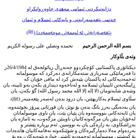
دژایەتیكردنی ئیمامی مەهدی چاوەڕوانكراو
خەتمی پێغەمبەرایەتی و پایەكانی ئیسلام و ئیمان
پێغەمبەرایەتی لە ئوممەتی موحەممەددا (ﷺ)
بسم الله الرحمن الرحیم
نحمده ونصلي علی رسوله الكريم
وتەی بڵاوكار
دیكتاتۆری پاكستانیی كۆچكردوو جەنەڕاڵ زیائولحەق لە 26/4/1984ز
دا فەرمانێكی سەربازی ستەمكارانەی دەركرد كە موسوڵمانە
ئەحمەدیەكانی لە پاكستان بێبەش كرد لە مافی خۆیان كە
ڕایبگەیەنن ئایینیان ئیسلامە و لەناخەوە دینداری بكەن بەو ئایینە، یان
وشەی شایەتومان (لا إله إلا الله محمد رسول الله) گۆ بكەن، یان
سڵاوی ئیسلام بەكاربهێنن، یان درود بدەن لەسەر پێغەمبەر (ﷺ)،
یان بەدەنگی بەرز بانگ بدەن بۆ نوێژ، یان قورئانی پیرۆز بخوێننەوە،
یان ئایەتەكانی بنووسنەوە یان پێیان بێت، یان ناوی موسوڵمانان
لەخۆیان بنێن یان مزگەوتەكانیان ناوبنێن مزگەوت، بە ئاماژە یان
بەڕاشكاوی، بە زارەكی یان بە نووسین. ئەم بڕیارە پێشتر و
بەردەوام مەلا دەمارگیرەكان و شوێنكەوتە نەفامەكانیان هاندەدات
بۆ كوشتنی موسوڵمانە ئەحمەدیە ئاشتی خوازە بێوەیەكان، وە بۆ