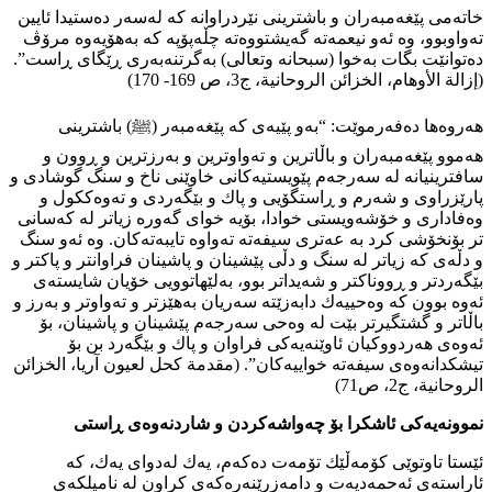
خاتەمی پێغەمبەران و باشترینی نێردراوانە كە لەسەر دەستیدا ئایین
تەواوبوو، وە ئەو نیعمەتە گەيشتووەتە چڵەپۆپە كە بەهۆیەوە مرۆڤ
دەتوانێت بگات بەخوا (سبحانه وتعالی) بەگرتنەبەری ڕێگای ڕاست”.
(إزالة الأوھام، الخزائن الروحانیة، ج3، ص 169- 170)
هەروەها دەفەرموێت: “بەو پێیەی كە پێغەمبەر (ﷺ) باشترینی
هەموو پێغەمبەران و باڵاترین و تەواوترین و بەرزترین و ڕوون و
سافترینیانە لە سەرجەم پێویستیەكانی خاوێنی ناخ و سنگ گوشادی و
پارێزراوی و شەرم و ڕاستگۆیی و پاك و بێگەردی و تەوەككول و
وەفاداری و خۆشەویستی خوادا، بۆیە خوای گەورە زیاتر لە كەسانی
تر بۆنخۆشی كرد بە عەتری سیفەتە تەواوە تایبەتەكان. وە ئەو سنگ
و دڵەی كە زیاتر لە سنگ و دڵی پێشینان و پاشینان فراوانتر و پاكتر و
بێگەردتر و ڕووناكتر و شەیداتر بوو، بەلێهاتوویی خۆیان شایستەی
ئەوە بوون كە وەحییەك دابەزێتە سەریان بەهێزتر و تەواوتر و بەرز و
باڵاتر و گشتگیرتر بێت لە وەحی سەرجەم پێشینان و پاشینان، بۆ
ئەوەی هەردووكیان ئاوێنەیەكی فراوان و پاك و بێگەرد بن بۆ
تیشكدانەوەی سیفەتە خواییەكان”. (مقدمة كحل لعیون آریا، الخزائن
الروحانیة، ج2، ص71)
نموونەیەكی ئاشكرا بۆ چەواشەكردن و شاردنەوەی ڕاستی
ئێستا تاوتوێی كۆمەڵێك تۆمەت دەكەم، یەك لەدوای یەك، كە
ئاراستەی ئەحمەدیەت و دامەزرێنەرەكەی كراون لە نامیلكەی