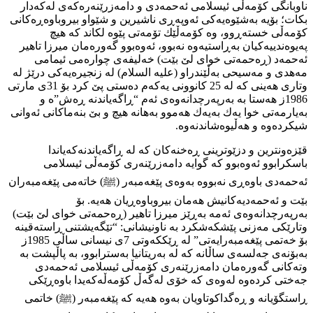
ناوبانگی كۆمەڵی ئیسلامی ئەحمەدی و دامەزرێنەرەكەی لەكەدار
بكات؛ بۆیە بەشێوەیەكی ئەوپەڕی ناشیرین و شێواو بیروباوەڕەكانی
كۆمەڵی خستەڕوو، وە كۆمەڵێك تۆمەتی پێوە لكاند كە هیچ
پەیوەندییەكیان بەڕاستیەوە نەبوو، ئەوەبوو گەورەمان میرزا تاهیر
ئەحمەد (ڕەحمەتی خوای لێ بێت) خەلیفەی چوارەمی ئیمامی
مەهدی و مەسیحی بەڵێندراو (عليه السلام) لە زنجیرەیەكی درێژ لە
وتاری هەینی كە لە 25 كانوونی یەكەم دەستی پێ كرد بۆ 31ی مارتی
1986ز هەستا بە بەرپەرچدانەوەی ئەم “ڕاگەیاندنە ڕەش”ە و
بەیارمەتی خوا یەك بەیەك هەموو بەهانە هیچ و بێ بنەماكانی ئەوانی
شیكردەوە و هەڵیوەشاندنەوە.
قێزەونترین و دزێوترینی ڕەخنەكان كە لە ڕاگەیاندنەكەیاندا
باسكرابوو ئەوەبوو كە گوایە دامەزرێنەری كۆمەڵی ئیسلامی
ئەحمەدی باوەڕی نەبووە بەوەی پێغەمبەر (ﷺ) خاتەمی پێغەمبەران
بێت و ئەحمەدیەكانیش هەمان بیروباوەڕیان هەیە. بۆ
بەرپەرچدانەوەی ئەمە بەڕێز میرزا تاهیر (ڕەحمەتی خوای لێ بێت)
وتارێكی مەزنی پێشكەشكرد بە ناونیشانی: “تێگەيشتنی ڕاستەقینە
بۆ خەتمی پێغەمبەرایەتی” لە ڕێككەوتی 7ی نیسانی ساڵی 1985ز
بەبۆنەی جەلسەی ساڵانە كە لە بەریتانیا بەسترابوو، بە پاڵپشت بە
وتەكانی گەورەمان دامەزرێنەری كۆمەڵی ئیسلامی ئەحمەدی
جەختی كردەوە لەوەی كە خۆی لەگەڵ كۆمەڵەكەیدا باوەڕێكی
ڕاستگۆیانە و ڕەگداكوتاویان بەوە هەیە كە پێغەمبەر (ﷺ) خاتمی