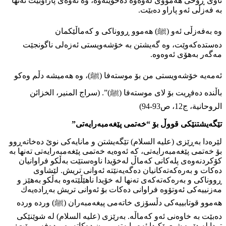
ئاوی ڕۆحی هەمووی لەوەوە دەخۆینەوە، وە ئەوەی پاراوبێت تەنھا
بە فەزڵی ئەو پاراو دەبێت.
وە بەفەزڵی ئەو (ﷺ) هەموو ڕووناكی و كەماڵێكمان
دەستدەكەوێت، وە گەيشتن بە خۆشەویستی ئەزەلی ناگونجێت
مەگەر بەهۆی ئەوەوە.
ئەمەیە خۆشەویستی من بۆ موستەفا (ﷺ)، وە هەمیشە دڵم وەكو
باڵندە دەفڕیت بۆ لای موستەفا (ﷺ)”. (سراج المنیر، الخزائن
الروحانیة، ج12، ص93-94)
تێگەيشتنێكی قووڵ بۆ “خەتمی پێغەمبەرایەتی”
لێرەدا بەڕێزی (عليه السلام) تێگەيشتن و مانایەكی نوێ دەخاتەڕوو
بۆ خەتمی پێغەمبەرایەتی، كە ئەوەیە خەتمی پێغەمبەرایەتی تەنھا بە
كۆكردنەوەی پلەكانی كەماڵ لەخۆیدا ناوەستێت بەڵكو فراوانیان
دەكات و بەرەكەتەكانیان دەگەیەنێتە ئەوانی تریش. لێشاوی
ڕووناكی و بەرەكەتەكەی تەنھا لە خۆیدا ناهێڵێتەوە بەڵكو بەهێز و
مەزنییەكی ئەوتۆوە فراوانی دەكات بۆ ئەوانی تریش بەڕادەیەك
هەموو قوتابییەكی دڵسۆزی خاتەمی پیغەمبەران (ﷺ) وردە وردە
دەبێت بە خاوەنی ئەو كەماڵە. بەرێزی (عليه السلام) لە شوێنێكی
تردا لە دێڕە شیعرێكیدا ئەم بابەتە ڕوون دەكاتەوە و دەفەرموێت: