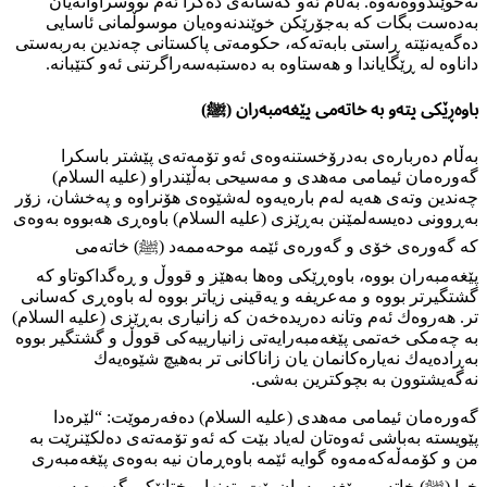
نەخوێندووەتەوە. بەڵام ئەو كەسانەی دەكرا ئەم نووسراوانەیان
بەدەست بگات كە بەجۆرێكن خوێندنەوەیان موسوڵمانی ئاسایی
دەگەیەنێتە ڕاستی بابەتەكە، حكومەتی پاكستانی چەندین بەربەستی
داناوە لە ڕێگایاندا و هەستاوە بە دەستبەسەراگرتنی ئەو كتێبانە.
باوەڕێكی پتەو بە خاتەمی پێغەمبەران (ﷺ)
بەڵام دەربارەی بەدرۆخستنەوەی ئەو تۆمەتەی پێشتر باسكرا
گەورەمان ئیمامی مەهدی و مەسیحی بەڵێندراو (عليه السلام)
چەندین وتەی هەیە لەم بارەیەوە لەشێوەی هۆنراوە و پەخشان، زۆر
بەڕوونی دەیسەلمێنن بەڕێزی (عليه السلام) باوەڕی هەبووە بەوەی
كە گەورەی خۆی و گەورەی ئێمە موحەممەد (ﷺ) خاتەمی
پێغەمبەران بووە، باوەڕێكی وەها بەهێز و قووڵ و ڕەگداكوتاو كە
گشتگیرتر بووە و مەعریفە و یەقینی زیاتر بووە لە باوەڕی كەسانی
تر. هەروەك ئەم وتانە دەریدەخەن كە زانیاری بەڕێزی (عليه السلام)
بە چەمكی خەتمی پێغەمبەرایەتی زانیارییەكی قووڵ و گشتگیر بووە
بەڕادەیەك نەیارەكانمان یان زاناكانی تر بەهیچ شێوەیەك
نەگەيشتوون بە بچوكترین بەشی.
گەورەمان ئیمامی مەهدی (عليه السلام) دەفەرموێت: “لێرەدا
پێویستە بەباشی ئەوەتان لەیاد بێت كە ئەو تۆمەتەی دەلكێنرێت بە
من و كۆمەڵەكەمەوە گوایە ئێمە باوەڕمان نیە بەوەی پێغەمبەری
خوا (ﷺ) خاتەمی پێغەمبەران بێت، تەنھا بوختانێكی گەورەیە و