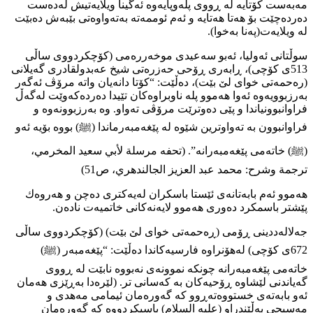
مەبەست كۆتایە لە ڕووی پلەوپایەوە ئەگینا ویلایەتیش لەدەست
دەردەچێت بۆ هەتا هەتایە و ئەم ئوممەتە بەتەواوەتی بێبەش دەبێت
لە ویلایەت(پەنا بەخوا).
سوڵتانی ئەولیا، ئەبو سەعیدی موخەررەمی (كۆچكردووی ساڵی
513ی كۆچی)، ڕابەری ڕۆحی حەزرەتی شیخ عەبدولقادری گەیلانی
(رەحمەتی خوای لێ بێت)، دەڵێت: “كۆتا دانەیان واتە مرۆڤ ئەگەر
بەرزبوویەوە ئەوا هەموو پلە ناوبراوەكان تێیدا دەردەكەوێت لەگەڵ
فراوانبوونیاندا و پێی دەوترێت مرۆڤی تەواو. وە بەرزبوونەوە و
فراوانبوون بە تەواوترین شێوە لە پێغەمبەرماندا (ﷺ) بووە بۆیە ئەو
(ﷺ) خاتەمی پێغەمبەرانە”. (تحفە مرسلة لأبي سعید المخرمي،
ترجمة وشرح: محمد عبد العزیز الجالندهري، ص51)
هەموو ئەم بابەتانەی ئێستا باسكران لەیەكتری دەچن و هەروەك
پێشتر باسمكرد دەوری هەموو لایەنەكانی خاتمیەت نادەن.
جەلالەددینی ڕۆمی (ڕەحمەتی خوای لێ بێت) (كۆچكردووی ساڵی
672ی كۆچی) لەهۆنراوە فارسیەكاندا دەڵێت: “پێغەمبەر (ﷺ)
خاتەمی پێغەمبەرانە چونكە نموونەی نەبووە نابێت لە ڕووی
گەیاندنی لێشاوە ڕۆحیەكان بە كەسانی تر. (لێرەدا بەڕێزی هەمان
ئەو بابەتەی خستووەتەڕوو كە گەورەمان ئیمامی مەهدی و
مەسیحی بەڵێندراو (عليه السلام) باسیكردووە كە گەورەمان