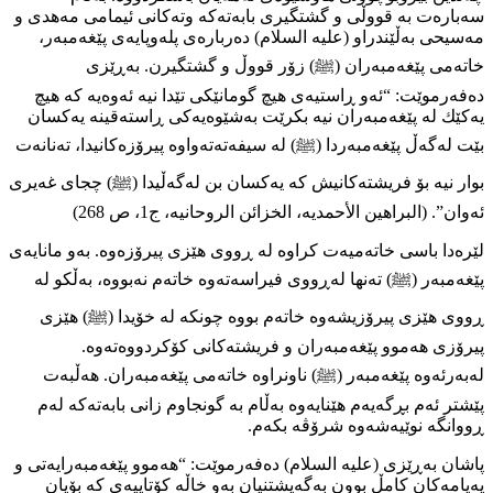
سەبارەت بە قووڵی و گشتگیری بابەتەكە وتەكانی ئیمامی مەهدی و
مەسیحی بەڵێندراو (عليه السلام) دەربارەی پلەوپایەی پێغەمبەر،
خاتەمی پێغەمبەران (ﷺ) زۆر قووڵ و گشتگیرن. بەڕێزی
دەفەرموێت: “ئەو ڕاستیەی هیچ گومانێكی تێدا نیە ئەوەیە كە هیچ
یەكێك لە پێغەمبەران نیە بكرێت بەشێوەیەكی ڕاستەقینە یەكسان
بێت لەگەڵ پێغەمبەردا (ﷺ) لە سیفەتەتەواوە پیرۆزەكانیدا، تەنانەت
بوار نیە بۆ فریشتەكانیش كە یەكسان بن لەگەڵیدا (ﷺ) چجای غەیری
ئەوان”. (البراهین الأحمدیە، الخزائن الروحانیە، ج1، ص 268)
لێرەدا باسی خاتەمیەت كراوە لە ڕووی هێزی پیرۆزەوە. بەو مانایەی
پێغەمبەر (ﷺ) تەنھا لەڕووی فیراسەتەوە خاتەم نەبووە، بەڵكو لە
ڕووی هێزی پیرۆزیشەوە خاتەم بووە چونكە لە خۆیدا (ﷺ) هێزی
پیرۆزی هەموو پێغەمبەران و فریشتەكانی كۆكردووەتەوە.
لەبەرئەوە پێغەمبەر (ﷺ) ناونراوە خاتەمی پێغەمبەران. هەڵبەت
پێشتر ئەم بڕگەیەم هێنایەوە بەڵام بە گونجاوم زانی بابەتەكە لەم
ڕووانگە نوێیەشەوە شرۆڤە بكەم.
پاشان بەڕێزی (عليه السلام) دەفەرموێت: “هەموو پێغەمبەرایەتی و
پەیامەكان كامڵ بوون بەگەيشتنیان بەو خاڵە كۆتاییەی كە بۆیان