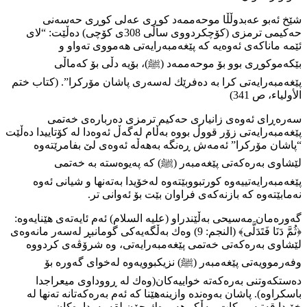
شێخ ئەبو عەبدوڵڵا موحەممەد كوڕی عەلی كوڕی حەسەنی
حەكیمی ترمزی (كۆچكردووی ساڵی 308ی كۆچی) دەڵێت: “لای
ئێمە ماناكەی ئەوەیە كە پێغەمبەرایەتی هەمووی تەواو و
بێكەموكوڕی بوو بۆ موحەممەد (ﷺ)، بۆیە دڵی بۆ كەماڵی
پێغەمبەرایەتی كرا بە دەفرێك لەسەری پاشان مۆركرا”. (كتاب ختم
الأولیاء، ص 341)
سەرەڕای ئەوەی زانیاری حەكیم ترمزی دەربارەی خەتمی
پێغەمبەرایەتی زۆر قووڵ بووە بەڵام لەگەڵ ئەوەدا لە كۆتاییدا دەڵێت
“پاشان مۆركرا” ئەمەش ڕەنگە بەهەڵە ئەوەی لێ بفامرێتەوە
لێشاوی بەرەكەتی پێغەمبەر (ﷺ) كە پەیوەستە بە خەتمی
پێغەمبەرایەتییەوە كورتبووبێتەوە لەخۆیدا بەتەنھا و شیانی ئەوە
نەمابێتەوە كە بازنەكەی فراوان بێت بۆ ئەوانی تر.
گەورەمان مەسیحی بەڵێندراو (عليه السلام) ئەم ئایەتەی هێنایەوە:
﴿ثُمَّ دَنَا فَتَدَلَّى﴾ (النجم: 9) وەك بەڵگەیەكی گومانبڕ لەسەر مانەوەی
لێشاوی بەرەكەتی خەتمی پێغەمبەرایەتی، وە شرۆڤەی كردووە
وفەرموویەتی پێغەمبەر (ﷺ) نزیكبوویەوە لەخوای گەورە بۆ
دەستكەوتنی بەرەكەتە خواییەكان(وەك لە ڕووداوی میعراجدا
باسكراوە). پاشان بەوەندە وازینەهێنا كە ئەم بەرەكەتانە تەنھا لە
خۆیدا قەتیس بكات، بەڵكو هەروەك چۆن لقە بەردارەكان