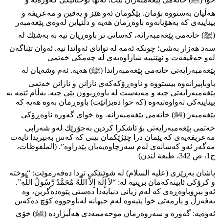
هەڵیان بەستووە بۆمان. بێگومان ئەو هێز و یەقین و مەعریفە و
بیناییەی كە بەهۆیانەوە باوەڕمان هەیە و دڵنیاین لەوەی پێغەمبەر
(ﷺ) خاتەمی پێغەمبەرانە، كەسانی تر باوەڕیان نیە بە بەشێك لە
سەد هەزار بەشی؛ چونكە ئەمە لە توانای ئەواندا نیە. ئەوان تێناگەن
لەو حەقیقەت و نهێنییە شاراوەیەی لە چەمكی خەتمی
پێغەمبەرایەتی خاتەمی پێغەمبەراندا (ﷺ) هەیە. ئەم وشەیان لە
باوباپیرانەوە بیستووە و ناوەڕۆكەكەی نازانن و نازانن خەتمی
پێغەمبەرایەتی چیە و مەبەست لە باوەڕبوون پێی چیە. بەڵام ئێمە بە
بیناییەكی تەواوەتیەوە (كە خوا دەیزانێت) باوەڕمان بەوە هەیە كە
پێغەمبەر (ﷺ) خاتەمی پێغەمبەرانە. وە خوای گەورە ناوەڕۆكی
خەتمی پێغەمبەرایەتی بۆ ئاشكرا كردین بەجۆرێك لەو شەرابی
مەعریفەیەی كە پێمان درا چێژێكمان بینی كە كەس بەبیریدا نایەت
مەگەر ئەو كەسانەی لەم سەرچاوەیەیان پێدراوە”. (الملفوظات،
ج1، ص 342، طبعة لندن)
پاشان بەڕێزی (عليه السلام) لە شوێنێكی تردا دەفەرموێت: “پوختە
و كرۆكی ئایینەكەمان بریتیە لە: “لاَ إِلَهَ إِلاَّ اللَّهُ مُحَمَّدٌ رَّسُولُ اللَّهِ”.
ئەو بيروباوەڕەی كە لەم ژیانی دنیایەدا دەستی پێوەدەگرین، وە
بەفەزڵ و یارمەتی خوا پێیەوە لەم جیھانە لەناوچووە كۆچ دەكەین
ئەوەیە: گەورە و سەروەرمان موحەممەدی هەڵبژاردە (ﷺ) خۆی