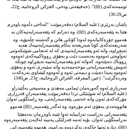
ئوممەتەكەی (ﷺ)”. (حەقیقەتی وەحی، الخزائن الروحانیة، ج22،
ص29-30)
پاشان بەڕێزی (عليه السلام) دەفەرموێت: “لەناخی دڵەوە باوەڕم
هێنا بە پێغەمبەرەكەی (ﷺ)، وە دەزانم كە پێغەمبەرایەتیەكان بە
هەموو جۆرەكانیانەوە لەودا كۆتایی هاتن و گەشتنە چڵەپۆپە. وە
شەریعەتەكەی كۆتا شەریعەتە بەڵام پێغەمبەرایەتییەك هەیە
نەپچڕاوە، واتە ئەو پێغەمبەرایەتییەی كە لە ئەنجامی شوێنكەوتنی
تەواوەتی ئەوەوە بەدەست دێت و بەهۆی ڕووناكییەكەی ئەوەوە
ڕووناك دەبێتەوە، كەواتە ئەو پێغەمبەرایەتییە نەپچڕاوە چونكە
ئەویش پێغەمبەرایەتی موحەممەدیە واتە سێبەری ئەوە و بەهۆی
ئەوەوە پەیدا دەبێت و دیمەنی ئەوە و لەوەوە لێشاوی بەرەكەت
وەردەگرێت”. (عین المعرفة، الخزائن الروحانیة، ج23، ص340)
سەرباری ئەوە گەورەمان ئیمامی مەهدی و مەسیحی بەڵێندراو
(عليه السلام) لە شوێنێكی تردا دەفەرموێت پێغەمبەران قەرزاری
مۆركەكەی ئەون واتە خەتمی پێغەمبەرایەتی، وە ڕاستگۆیی ئەوان
هاتووەتەدی بەهۆی ئەم مۆرەوە. وە ئەگەر پێغەمبەر (ﷺ) هەموو
پێغەمبەرانی بەڕاست نەزانیبایە ئەوا ئێمە باوەڕمان نەدەهێنا
بەڕاستگۆیی ئەوان. بۆیە ئەمە فەزڵێكی پەتییە لەلایەن پێغەمبەرەوە
(ﷺ)، دیارە تەنھا چاكەی نەكردووە بەرامبەر هەموو پێغەمبەرانی