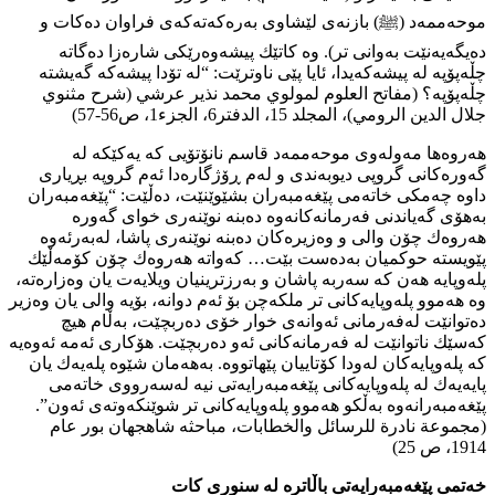
موحەممەد (ﷺ) بازنەی لێشاوی بەرەكەتەكەی فراوان دەكات و
دەیگەیەنێت بەوانی تر). وە كاتێك پیشەوەرێكی شارەزا دەگاتە
چڵەپۆپە لە پیشەكەیدا، ئایا پێی ناوترێت: “لە تۆدا پیشەكە گەیشتە
چڵەپۆپە؟ (مفاتح العلوم لمولوي محمد نذیر عرشي (شرح مثنوي
جلال الدین الرومي)، المجلد 15، الدفتر6، الجزء1، ص56-57)
هەروەها مەولەوی موحەممەد قاسم نانۆتۆیی كە یەكێكە لە
گەورەكانی گروپی دیوبەندی و لەم ڕۆژگارەدا ئەم گروپە بڕیاری
داوە چەمكی خاتەمی پێغەمبەران بشێوێنێت، دەڵێت: “پێغەمبەران
بەهۆی گەیاندنی فەرمانەكانەوە دەبنە نوێنەری خوای گەورە
هەروەك چۆن والی و وەزیرەكان دەبنە نوێنەری پاشا، لەبەرئەوە
پێویستە حوكمیان بەدەست بێت… كەواتە هەروەك چۆن كۆمەڵێك
پلەوپایە هەن كە سەربە پاشان و بەرزترینیان ویلایەت یان وەزارەتە،
وە هەموو پلەوپایەكانی تر ملكەچن بۆ ئەم دوانە، بۆیە والی یان وەزیر
دەتوانێت لەفەرمانی ئەوانەی خوار خۆی دەربچێت، بەڵام هیچ
كەسێك ناتوانێت لە فەرمانەكانی ئەو دەربچێت. هۆكاری ئەمە ئەوەیە
كە پلەوپایەكان لەودا كۆتاییان پێهاتووە. بەهەمان شێوە پلەیەك یان
پایەیەك لە پلەوپایەكانی پێغەمبەرایەتی نیە لەسەرووی خاتەمی
پێغەمبەرانەوە بەڵكو هەموو پلەوپایەكانی تر شوێنكەوتەی ئەون”.
(مجموعة نادرة للرسائل والخطابات، مباحثە شاهجهان بور عام
1914، ص 25)
خەتمی پێغەمبەرایەتی باڵاترە لە سنوری كات