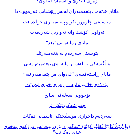
زەوی لەكوێ و ئاسمان لەكوێ؟
مانای خاتەمی پێغەمبەران لەبەر ڕۆشنایی فەرموودەدا
مەسیحی چاوەڕوانكراو پێغەمبەری خوا دەبێت
تەواویی كۆشك واتە تەواویی شەریعەت
مانای زمانەوانی “بعد”
پێویستی سەردەم بە پێغەمبەرێك
بەڵگەیەكی تر لەسەر مانەوەی پێغەمبەرایەتی
مانای ڕاستەقینەی “لەدوای من پێغەمبەر نیە”
وتەكەی خاتوو عائیشە ڕەزای خوای لێ بێت
بۆچوونی سەلەفی ساڵح
چەواشەكردنێكی تر
سەردەم داخوازی موسڵیحێكی ئاسمانی دەكات
﴿وَإِنْ يَكُ كَاذِبًا فَعَلَيْهِ كَذِبُهُ﴾ “ئەگەر درۆزن بێت ئەوا درۆكەی یەخەی
خۆی دەگرێت”