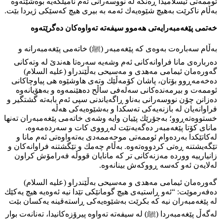
ئوممەتی ئیسلامیدا ڕەنگە لە نووسەرانی ئەم نامیلكەیە بوەشێتەوە
بەڵام ناكرێت بەهیچ شێوەیەك ئەمە بە بیری هیچ كەسێكی ژیردا بێت.
خەتمی پێغەمبەرایەتی هەموو سیفەتە تەواوەكان دەگرێتەوە
بەڵام سەبارەت بەوەی كە پێغەمبەر (ﷺ) خاتەمی پێغەمبەرانە و
دەربارەی مانا فراوانەكانی ئەم وشەیە سەرەتا هەندێ لە وتەكانی
گەورەمان ئیمامی مەهدی و مەسیحی بەڵێندراو (عليه السلام)
دەخەمەڕوو بۆتان، پاشان كۆمەڵێك وتەی هاوشێوە هی پیاوچاكانی
ئوممەت و بیرمەندەكانی سەلەفی ساڵح دەهێنمەوە و بەهۆیانەوە
دەزانن چۆن نووسەرانی بەناو ڕاگەیاندنی سپی ئەم بابەتە گشتگیر و
فراوانەیان لە بازنەیەكی تەسكدا و بەشێوەیەكی هەڵە
خستووەتەڕوو؛ بەجۆرێك پێیان وایە وشەی خاتەمی پێغەمبەران تەنها
مانای كۆتا پێغەمبەر دەگەیەنێت لەڕووی كات و سەردەمەوە،
لەكاتێكدا بەردەوام ئوممەتی موحەممەدی بەتەواوەتی ئەم مانا و
تێگەيشتنە ڕەتی كردووەتەوە. بەڵام چەمك و تێگشتنە فراوانەكان و
زانیارییە ووردە مەزنەكانی تر كە مانایان قووڵە فەرامۆش كراون
لەلایەن ئەو كەسە ڕووكەش بینانەوە.
گەورەمان ئیمامی مەهدی و مەسیحی بەڵێندراو (عليه السلام)
دەفەرموێت: “ئەو ڕاستیەی هیچ گومانێكی تێدا نیە ئەوەیە هیچ یەكێك
لە پێغەمبەران نیە كە بكرێت بەشێوەیەكی ڕاستەقینە یەكسان بێت
لەگەڵ پێغەمبەردا (ﷺ) لە سیفەتە تەواوە پیرۆزەكانیدا، تەنانەت بوار