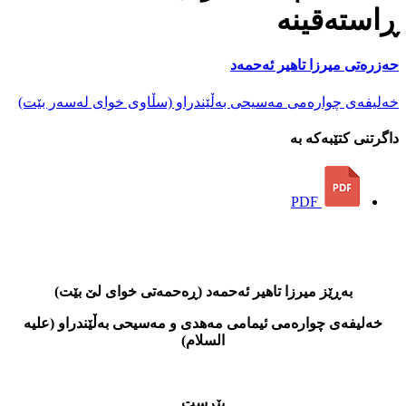
ڕاستەقینە
حەزرەتی میرزا تاهیر ئەحمەد
خەلیفەی چوارەمی مەسیحی بەڵێندراو (سڵاوی خوای لەسەر بێت)
داگرتنی کتێبەکە بە
PDF
بەڕێز میرزا تاهیر ئەحمەد (ڕەحمەتی خوای لێ بێت)
خەلیفەی چوارەمی ئیمامی مەهدی و مەسیحی بەڵێندراو (علیه
السلام)
پێڕست