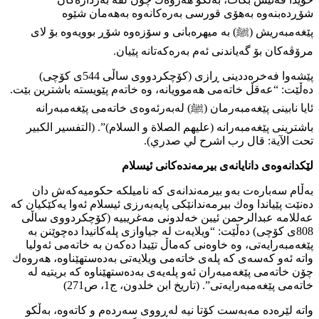
شۆڕدەبنەوە بەهۆی قورسی بەرەكانەوە بەهەمان شێوە
پێغەمبەریش (ﷺ) بە میهرەبانی و سۆزەوە شۆڕ بوویەوە بۆ لای
مرۆڤەكان بۆ گەیاندنی ئەم بەرەكەتانە پێیان.
پێشەوا فەخرەددینی ڕازی (كۆچكردووی ساڵی 544ی كۆچی)
دەڵێت: “عەقڵ خاتەمی هەموویانە، وە خاتەم پێویستە باشترین بێت.
ئایا نابینی پێغەمبەرمان (ﷺ) لەبەرئەوەی خاتەمی پێغەمبەرانە
باشترینی پێغەمبەرانە (علیھم الصلاة و السلام)”. (التفسیر الكبیر
تحت الآیة: قال رب اشرح لي صدري).
لێكدانەوەی دانایانەی بیرمەندەكانی ئیسلام
بەڵام سەبارەت بەو بیرمەندانەی كە نامیلكە حكومیەكەش دان
دەنێت پێیاندا وەك بیرمەندانێكی پایەبەرزی ئیسلام ئەوا یەكێكیان كە
عەللامە عبدالرحمن ئیبن خەلدونی مەغریبیە (كۆچكردووی ساڵی
808ی كۆچی) دەڵێت: “ویلایەت لە جیاوازی پلەكانیدا دەچوێنن بە
پێغەمبەرایەتی، وە خاوەنی كەماڵ تێیدا دەكەن بە خاتەمی ئەولیا
واتە ئەو كەسەی كە پلەی خاتەمی ویلایەتی بەدەستهێناوە، هەروەك
چۆن خاتەمی پێغەمبەران ئەو پلەیەی بەدەستهێناوە كە بریتیە لە
خاتەمی پێغەمبەرایەتی”. (تاریخ ابن خلدون، ج1، ص271)
واتە لێرەدە مەبەست كۆتا نیە لەڕووی سەردەم و كاتەوە، بەڵكو