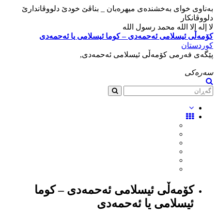
بەناوی خوای بەخشندەی میهرەبان _ بناڤێ خودێ دلووڤاندارێ
دلووڤانکار
لا إله إلا الله محمد رسول الله
کۆمەڵی ئیسلامی ئەحمەدی – کوما ئیسلامی یا ئەحمەدی
کوردستان
پێگەی فەرمی کۆمەڵی ئیسلامی ئەحمەدی,
سەرەکی
کۆمەڵی ئیسلامی ئەحمەدی – کوما
ئیسلامی یا ئەحمەدی