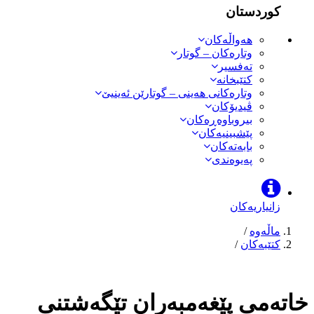
کوردستان
هەواڵەكان
وتارەکان – گوتار
تەفسیر
کتێبخانە
وتارەکانی هەینی – گوتارێن ئەینیێ
ڤیدیۆکان
بیروباوەڕەکان
پێشبینیەکان
بابەتەکان
پەیوەندی
زانیاریەکان
ماڵەوە
/
كتێبەكان
/
خاتەمی پێغەمبەران تێگەشتنی