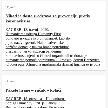
Objave
Nikad je dosta sredstava za prevenciju protiv
koronavirusa
ZAGREB, 18. travnja 2020. –
Humanitarna udruga Humanity First
ponovno iskazuje svoju humanost, kao što
joj to naziv i govori. Nakon adventske i
božićne donacije paketa hrane potrebitima,
u sadašnjoj teškoj situaciji pandemije
koronavirusa, njeni su članovi organizirali tri donacije
humanitarne pomoći potrebitima u Gradskoj četvrti Brezovica.
Ovoga puta, Ahmadija muslimanski džamat financirao je pola
Objave
Pakete hrane – ručak – kolači
ZAGREB, 18. prosinca – Humanitarna
udruga Humanity First je u akciji u
Brezovici organizirala donaciju paketa