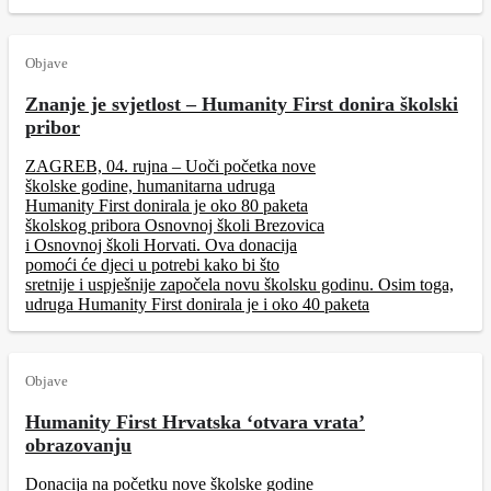
Objave
Znanje je svjetlost – Humanity First donira školski
pribor
ZAGREB, 04. rujna – Uoči početka nove
školske godine, humanitarna udruga
Humanity First donirala je oko 80 paketa
školskog pribora Osnovnoj školi Brezovica
i Osnovnoj školi Horvati. Ova donacija
pomoći će djeci u potrebi kako bi što
sretnije i uspješnije započela novu školsku godinu. Osim toga,
udruga Humanity First donirala je i oko 40 paketa
Objave
Humanity First Hrvatska ‘otvara vrata’
obrazovanju
Donacija na početku nove školske godine