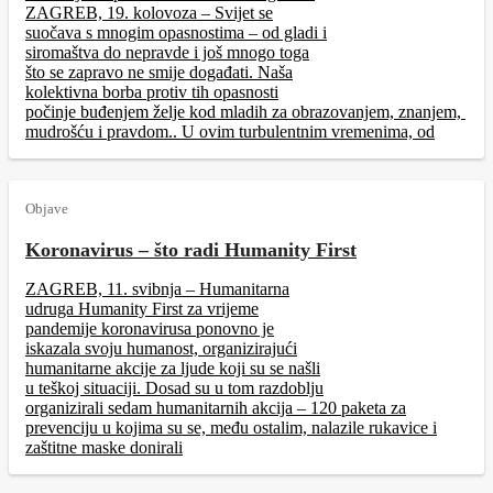
ZAGREB, 19. kolovoza – Svijet se
suočava s mnogim opasnostima – od gladi i
siromaštva do nepravde i još mnogo toga
što se zapravo ne smije događati. Naša
kolektivna borba protiv tih opasnosti
počinje buđenjem želje kod mladih za obrazovanjem, znanjem,
mudrošću i pravdom.. U ovim turbulentnim vremenima, od
Objave
Koronavirus – što radi Humanity First
ZAGREB, 11. svibnja – Humanitarna
udruga Humanity First za vrijeme
pandemije koronavirusa ponovno je
iskazala svoju humanost, organizirajući
humanitarne akcije za ljude koji su se našli
u teškoj situaciji. Dosad su u tom razdoblju
organizirali sedam humanitarnih akcija – 120 paketa za
prevenciju u kojima su se, među ostalim, nalazile rukavice i
zaštitne maske donirali