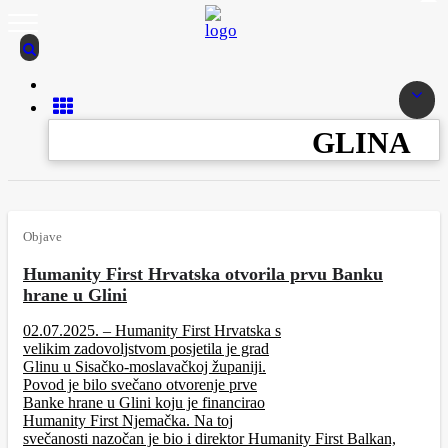
GLINA
Objave
Humanity First Hrvatska otvorila prvu Banku
hrane u Glini
02.07.2025. – Humanity First Hrvatska s
velikim zadovoljstvom posjetila je grad
Glinu u Sisačko‑moslavačkoj županiji.
Povod je bilo svečano otvorenje prve
Banke hrane u Glini koju je financirao
Humanity First Njemačka. Na toj
svečanosti nazočan je bio i direktor Humanity First Balkan,