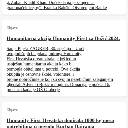
g. Zubair Khalil Khan. Dočekala ga je zamjenica
gradonačelnice, gđa Branka Bakšić. Otvorenjem Banke
Objave
Humanitarna akcija Humanity First za Božić 2024.
Sanja Plješa ZAGREB, 30. siječnja – Uoči
ovogodišnjih blagdana, udruga Humanity
First Hrvatska organizirala je još jednu
uspješnu humanitarnu akciju kako bi
pomogla obiteljima u potrebi. Ova akcija
okupila je osnovne škole, volontere, i
brojne dobročinitelje koji su svojim nesebičnim zalaganjem
uljepšali Advent i Božić mnogima. Donacija je počela 16.
prosinca kada je OŠ Graberje
Objave
Humanity First Hrvatska donirala 1000 kg mesa
potrebitima u povodu Kurban Bajrama