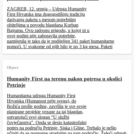
ZAGREB, 12. srpnja – Udruga Humanity
First Hrvatska ima dugogodišnju tradiciju
darivanja paketa s mesom potrebitim
obiteljima u povodu blagdana Kurban
Bajrama. Ovu radosnu prigodu, u kojoj ni u
ovoj godini nije zaboravila potrebite,
namijenila je tako da je podijeljen 341 paket humanitarne
pomoći. U svakome od njih bilo je po 3 kg mesa. Paketi
Objave
Humanity First na terenu nakon potresa u okolici
Petrinje
Humanitarna udruga Humanity First
Hrvatska (Humanost prije svega), do
Božića prošle godine, završila je sve svoje
planirane projekte vezane za taj blagdan,
ostvarujući svoj slogan “U službi
čovječanstva”. Onda se desio katastrofalni
potres na području Petrinje, Siska i Gline. Trebalo je nešto
učiniti da se pomogne stradalim na tom području. Želeći odmah