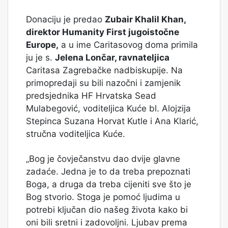
Donaciju je predao
Zubair Khalil Khan,
direktor Humanity First jugoistočne
Europe,
a u ime Caritasovog doma primila
ju je s.
Jelena Lončar, ravnateljica
Caritasa Zagrebačke nadbiskupije. Na
primopredaji su bili nazočni i zamjenik
predsjednika HF Hrvatska Sead
Mulabegović, voditeljica Kuće bl. Alojzija
Stepinca Suzana Horvat Kutle i Ana Klarić,
stručna voditeljica Kuće.
„Bog je čovječanstvu dao dvije glavne
zadaće. Jedna je to da treba prepoznati
Boga, a druga da treba cijeniti sve što je
Bog stvorio. Stoga je pomoć ljudima u
potrebi ključan dio našeg života kako bi
oni bili sretni i zadovoljni. Ljubav prema