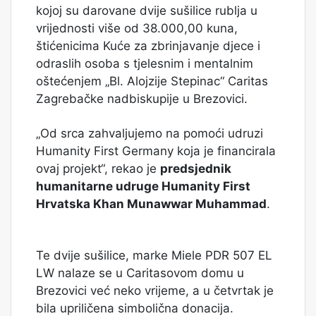
kojoj su darovane dvije sušilice rublja u
vrijednosti više od 38.000,00 kuna,
štićenicima Kuće za zbrinjavanje djece i
odraslih osoba s tjelesnim i mentalnim
oštećenjem „Bl. Alojzije Stepinac“ Caritas
Zagrebačke nadbiskupije u Brezovici.
„Od srca zahvaljujemo na pomoći udruzi
Humanity First Germany koja je financirala
ovaj projekt“, rekao je
predsjednik
humanitarne udruge Humanity First
Hrvatska Khan Munawwar Muhammad
.
Te dvije sušilice, marke Miele PDR 507 EL
LW nalaze se u Caritasovom domu u
Brezovici već neko vrijeme, a u četvrtak je
bila upriličena simbolična donacija.