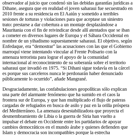
observador al juicio que condenó sin las debidas garantías jurídicas a
Dihane, asegura que en realidad el joven saharaui fue secuestrado en
2010 frente a su residencia en El Aaiún y sometido a terribles
sesiones de torturas y violaciones para que aceptase un siniestro
trato: prestarse a dar cobertura a un montaje desplazándose a
Mauritania con el fin de reivindicar desde allí atentados que se iban
a cometer en diversos lugares de Europa y el Sáhara Occidental en
nombre de un yihadismo supuestamente saharaui. El objetivo, según
Enfedaque, era “demostrar” las acusaciones con las que el Gobierno
marroquí viene intentando vincular al Frente Polisario con la
amenaza terrorista para lograr el apoyo de la comunidad
internacional al reconocimiento de su soberanía sobre el territorio
saharaui que invadió en 1975. “Si Dihani sigue todavía en la cárcel
es porque sus carceleros nunca le perdonarán haber denunciado
públicamente lo ocurrido”, añade Mangrané.
Desgraciadamente, las confabulaciones geopolíticas sólo explican
una parte del alarmante fenómeno que ha sumido en el caos la
frontera sur de Europa, y que han multiplicado el flujo de pateras
cargadas de refugiados en busca de asilo y paz en la orilla próspera
del Mediterráneo. La amenaza desestabilizadora que proyecta el
desmembramiento de Libia o la guerra de Siria han vuelto a
impulsar el debate en Occidente entre los partidarios de apoyar
cambios democráticos en el mundo árabe y quienes defienden que
Islam y democracia son incompatibles porque la estrecha