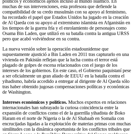
políticos y económicos ajenos incluso al mundo islámico. En
muchas de sus intervenciones, esta profesora que defiende la
compatibilidad de su credo musulmán con su apoyo al feminismo,
ha recordado el papel que Estados Unidos ha jugado en la creación
de Al Qaeda con su apoyo al extremismo islamista en Afganistán en
los tiempos de la guerra fría y el enrolamiento de personajes como
Osama Bin Laden, que utilizó en su batalla contra la antigua URSS
pero que acabó volviéndose en su contra.
La nueva versión sobre la operación estadounidense que
supuestamente ajustició a Bin Laden en 2011 tras capturarlo en una
vivienda en Pakistán reflejan que la lucha contra el terror está
plagado de golpes de escena relacionados con el juego de los
intereses de los gobiernos. En este caso, el Gobierno paquistaní pese
a ser oficialmente un gran aliado de EEUU en la batalla contra el
yihadismo, habría accedido a entregar al dirigente de Al Qaeda sólo
tras haber obtenido jugosas compensaciones políticas y económicas
de Washington.
Intereses económicos y políticos.
Muchos expertos en relaciones
internacionales han subrayado la curiosa coincidencia entre la
expansión de conflictos como el de la guerrilla yihadista de Boko
Haram en el norte de Nigeria o la de Al Shabaab en Somalia con
encrucijadas ligadas a la explotación de materias primas con muchas
similitudes con la dinámica oportunista de los conflictos tribales que