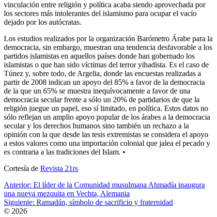
vinculación entre religión y política acaba siendo aprovechada por
los sectores más intolerantes del islamismo para ocupar el vacío
dejado por los autócratas.
Los estudios realizados por la organización Barómetro Árabe para la
democracia, sin embargo, muestran una tendencia desfavorable a los
partidos islamistas en aquellos países donde han gobernado los
islamistas o que han sido víctimas del terror yihadista. Es el caso de
Túnez y, sobre todo, de Argelia, donde las encuestas realizadas a
partir de 2008 indican un apoyo del 85% a favor de la democracia
de la que un 65% se muestra inequívocamente a favor de una
democracia secular frente a sólo un 20% de partidarios de que la
religión juegue un papel, eso sí limitado, en política. Estos datos no
sólo reflejan un amplio apoyo popular de los árabes a la democracia
secular y los derechos humanos sino también un rechazo a la
opinión con la que desde las tesis extremistas se considera el apoyo
a estos valores como una importación colonial que jalea el pecado y
es contraria a las tradiciones del Islam. •
Cortesía de
Revista 21rs
Anterior:
El líder de la Comunidad musulmana Ahmadía inaugura
una nueva mezquita en Vechta, Alemania
Siguiente:
Ramadán, símbolo de sacrificio y fraternidad
© 2026