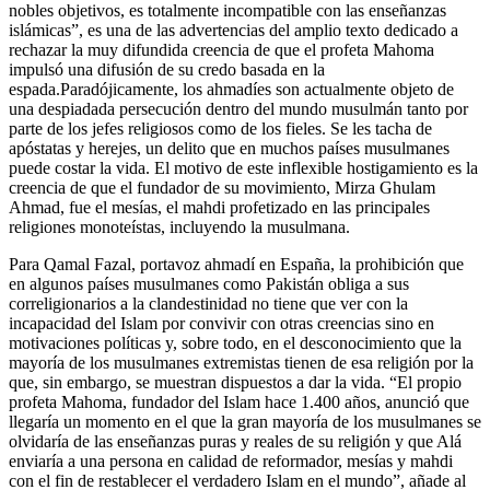
nobles objetivos, es totalmente incompatible con las enseñanzas
islámicas”, es una de las advertencias del amplio texto dedicado a
rechazar la muy difundida creencia de que el profeta Mahoma
impulsó una difusión de su credo basada en la
espada.Paradójicamente, los ahmadíes son actualmente objeto de
una despiadada persecución dentro del mundo musulmán tanto por
parte de los jefes religiosos como de los fieles. Se les tacha de
apóstatas y herejes, un delito que en muchos países musulmanes
puede costar la vida. El motivo de este inflexible hostigamiento es la
creencia de que el fundador de su movimiento, Mirza Ghulam
Ahmad, fue el mesías, el mahdi profetizado en las principales
religiones monoteístas, incluyendo la musulmana.
Para Qamal Fazal, portavoz ahmadí en España, la prohibición que
en algunos países musulmanes como Pakistán obliga a sus
correligionarios a la clandestinidad no tiene que ver con la
incapacidad del Islam por convivir con otras creencias sino en
motivaciones políticas y, sobre todo, en el desconocimiento que la
mayoría de los musulmanes extremistas tienen de esa religión por la
que, sin embargo, se muestran dispuestos a dar la vida. “El propio
profeta Mahoma, fundador del Islam hace 1.400 años, anunció que
llegaría un momento en el que la gran mayoría de los musulmanes se
olvidaría de las enseñanzas puras y reales de su religión y que Alá
enviaría a una persona en calidad de reformador, mesías y mahdi
con el fin de restablecer el verdadero Islam en el mundo”, añade al