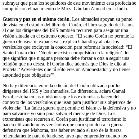
subrayar que para los seguidores de este movimiento esta profecía se
cumplió con el nacimiento de Mirza Ghulam Ahmad en la India.
Guerra y paz en el mismo corán.
Los ahmadíes apoyan su punto
de vista en el estudio del libro del Corán, el libro sagrado del Islam,
al que los dirigentes del ISIS también recurren para asegurar una
visión situada en el extremo opuesto. “El santo Corán no permite la
guerra ofensiva ni expansiva”, explica Chaudhry al citar los
versículos que excluyen la coacción para reformar la sociedad: “El
Santo Coran dice: ‘No debe existir compulsión en la religión’, lo
que significa que ninguna persona debe forzar a otra a seguir una
religión que no desea. El Corán dice además que Dios le dijo al
Profeta: ‘Adviérteles que tú sólo eres un Amonestador y no tienes
autoridad para obligarles’”.
No hay diferencia entre la edición del Corán utilizada por los
dirigentes del ISIS y los ahmadíes. La diferencia, aclara Qamal
Fazal, estriba en las omisiones que los extremistas hacen del
contexto de los versículos que usan para justificar sus objetivos de
violencia: “La única guerra que permite el Islam es la defensiva y no
para salvarme yo sino para salvar el mensaje de Dios. Los
extremistas que recurren al Corán para justificar el terrorismo lo
hacen utilizando unos versículos que corresponden a la guerra
defensiva que Mahoma, tras haber evitado el uso de la fuerza
reiteradamente para defenderse, tuvo que emprender cuando los