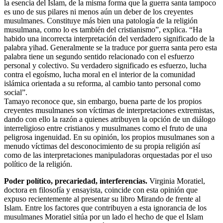
la esencia del Islam, de la misma forma que la guerra santa tampoco
es uno de sus pilares ni menos aún un deber de los creyentes
musulmanes. Constituye más bien una patología de la religión
musulmana, como lo es también del cristianismo”, explica. “Ha
habido una incorrecta interpretación del verdadero significado de la
palabra yihad. Generalmente se la traduce por guerra santa pero esta
palabra tiene un segundo sentido relacionado con el esfuerzo
personal y colectivo. Su verdadero significado es esfuerzo, lucha
contra el egoísmo, lucha moral en el interior de la comunidad
islámica orientada a su reforma, al cambio tanto personal como
social”.
Tamayo reconoce que, sin embargo, buena parte de los propios
creyentes musulmanes son víctimas de interpretaciones extremistas,
dando con ello la razón a quienes atribuyen la opción de un diálogo
interreligioso entre cristianos y musulmanes como el fruto de una
peligrosa ingenuidad. En su opinión, los propios musulmanes son a
menudo víctimas del desconocimiento de su propia religión así
como de las interpretaciones manipuladoras orquestadas por el uso
político de la religión.
Poder político, precariedad, interferencias.
Virginia Moratiel,
doctora en filosofía y ensayista, coincide con esta opinión que
expuso recientemente al presentar su libro Mirando de frente al
Islam. Entre los factores que contribuyen a esta ignorancia de los
musulmanes Moratiel sitúa por un lado el hecho de que el Islam