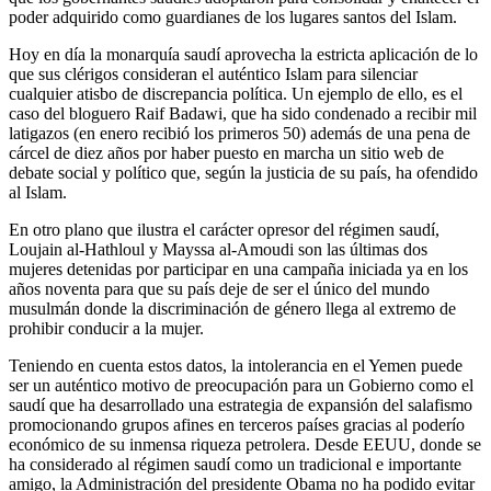
poder adquirido como guardianes de los lugares santos del Islam.
Hoy en día la monarquía saudí aprovecha la estricta aplicación de lo
que sus clérigos consideran el auténtico Islam para silenciar
cualquier atisbo de discrepancia política. Un ejemplo de ello, es el
caso del bloguero Raif Badawi, que ha sido condenado a recibir mil
latigazos (en enero recibió los primeros 50) además de una pena de
cárcel de diez años por haber puesto en marcha un sitio web de
debate social y político que, según la justicia de su país, ha ofendido
al Islam.
En otro plano que ilustra el carácter opresor del régimen saudí,
Loujain al-Hathloul y Mayssa al-Amoudi son las últimas dos
mujeres detenidas por participar en una campaña iniciada ya en los
años noventa para que su país deje de ser el único del mundo
musulmán donde la discriminación de género llega al extremo de
prohibir conducir a la mujer.
Teniendo en cuenta estos datos, la intolerancia en el Yemen puede
ser un auténtico motivo de preocupación para un Gobierno como el
saudí que ha desarrollado una estrategia de expansión del salafismo
promocionando grupos afines en terceros países gracias al poderío
económico de su inmensa riqueza petrolera. Desde EEUU, donde se
ha considerado al régimen saudí como un tradicional e importante
amigo, la Administración del presidente Obama no ha podido evitar