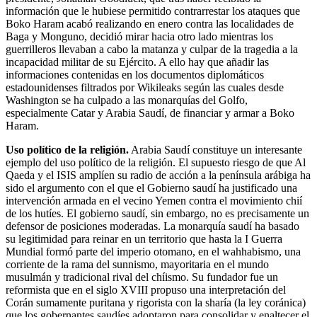
información que le hubiese permitido contrarrestar los ataques que
Boko Haram acabó realizando en enero contra las localidades de
Baga y Monguno, decidió mirar hacia otro lado mientras los
guerrilleros llevaban a cabo la matanza y culpar de la tragedia a la
incapacidad militar de su Ejército. A ello hay que añadir las
informaciones contenidas en los documentos diplomáticos
estadounidenses filtrados por Wikileaks según las cuales desde
Washington se ha culpado a las monarquías del Golfo,
especialmente Catar y Arabia Saudí, de financiar y armar a Boko
Haram.
Uso político de la religión.
Arabia Saudí constituye un interesante
ejemplo del uso político de la religión. El supuesto riesgo de que Al
Qaeda y el ISIS amplíen su radio de acción a la península arábiga ha
sido el argumento con el que el Gobierno saudí ha justificado una
intervención armada en el vecino Yemen contra el movimiento chií
de los hutíes. El gobierno saudí, sin embargo, no es precisamente un
defensor de posiciones moderadas. La monarquía saudí ha basado
su legitimidad para reinar en un territorio que hasta la I Guerra
Mundial formó parte del imperio otomano, en el wahhabismo, una
corriente de la rama del sunnismo, mayoritaria en el mundo
musulmán y tradicional rival del chíismo. Su fundador fue un
reformista que en el siglo XVIII propuso una interpretación del
Corán sumamente puritana y rigorista con la sharía (la ley coránica)
que los gobernantes saudíes adoptaron para consolidar y enaltecer el