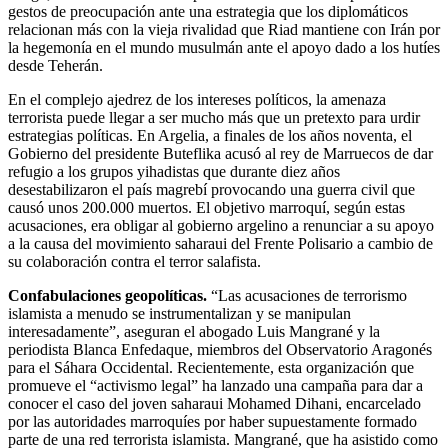
gestos de preocupación ante una estrategia que los diplomáticos
relacionan más con la vieja rivalidad que Riad mantiene con Irán por
la hegemonía en el mundo musulmán ante el apoyo dado a los hutíes
desde Teherán.
En el complejo ajedrez de los intereses políticos, la amenaza
terrorista puede llegar a ser mucho más que un pretexto para urdir
estrategias políticas. En Argelia, a finales de los años noventa, el
Gobierno del presidente Buteflika acusó al rey de Marruecos de dar
refugio a los grupos yihadistas que durante diez años
desestabilizaron el país magrebí provocando una guerra civil que
causó unos 200.000 muertos. El objetivo marroquí, según estas
acusaciones, era obligar al gobierno argelino a renunciar a su apoyo
a la causa del movimiento saharaui del Frente Polisario a cambio de
su colaboración contra el terror salafista.
Confabulaciones geopolíticas.
“Las acusaciones de terrorismo
islamista a menudo se instrumentalizan y se manipulan
interesadamente”, aseguran el abogado Luis Mangrané y la
periodista Blanca Enfedaque, miembros del Observatorio Aragonés
para el Sáhara Occidental. Recientemente, esta organización que
promueve el “activismo legal” ha lanzado una campaña para dar a
conocer el caso del joven saharaui Mohamed Dihani, encarcelado
por las autoridades marroquíes por haber supuestamente formado
parte de una red terrorista islamista. Mangrané, que ha asistido como