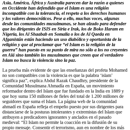
Asia, América, África y Australia parecen dar la razón a quienes
en Occidente han defendido que el Islam es una religión
incompatible con la tolerancia, el respeto a los derechos humanos
y los valores democráticos. Pese a ello, muchas voces, algunas
desde las comunidades musulmanas, se han alzado para defender
que los dirigentes de ISIS en Siria e Irak, los de Boko Haram en
Nigeria, los Al Shaabab en Somalia o los de Al Qaeda en
Afganistán están haciendo un uso diabólico y oportunista de la
religión y que al proclamar que “el Islam es la religión de la
guerra” han puesto en su punto de mira no sólo a los no creyentes
en Alá sino también los musulmanes que creen que el verdadero
Islam no busca la violencia sino la paz.
La prueba más evidente de que las enseñanzas del profeta Mohamed
no son compatibles con la violencia es que la palabra ‘islam’
significa paz”, explica Abdul Razak Chaudhry, presidente de la
Comunidad Musulmana Ahmadía en España, un movimiento
reformador dentro del Islam que fue fundado en la India en 1889 y
que hoy suma 150 millones de fieles del total de 1.200 millones de
seguidores que suma el Islam. La página web de la comunidad
ahmadí en España refleja el empeño puesto por sus dirigentes para
distanciarse de la posturas intolerantes y extremistas del Islam que
atribuyen a predicadores ignorantes y anclados en el pasado
medieval: “El Islam no permite la coacción en la difusión de su
propio mensaje. Consentir el terrorismo, aun en nombre de los más