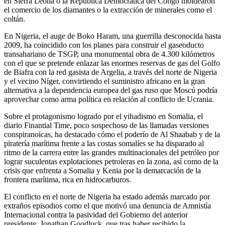
en Sierra Leona o la República Democrática del Congo moldearon
el comercio de los diamantes o la extracción de minerales como el
coltán.
En Nigeria, el auge de Boko Haram, una guerrilla desconocida hasta
2009, ha coincidido con los planes para construir el gaseoducto
transahariano de TSGP, una monumental obra de 4.300 kilómetros
con el que se pretende enlazar las enormes reservas de gas del Golfo
de Biafra con la red gasista de Argelia, a través del norte de Nigeria
y el vecino Níger, convirtiendo el suministro africano en la gran
alternativa a la dependencia europea del gas ruso que Moscú podría
aprovechar como arma política en relación al conflicto de Ucrania.
Sobre el protagonismo logrado por el yihadismo en Somalia, el
diario Finantial Time, poco sospechoso de las llamadas versiones
conspiranoicas, ha destacado cómo el poderío de Al Shaabab y de la
piratería marítima frente a las costas somalíes se ha disparado al
ritmo de la carrera entre las grandes multinacionales del petróleo por
lograr suculentas explotaciones petroleras en la zona, así como de la
crisis que enfrenta a Somalia y Kenia por la demarcación de la
frontera marítima, rica en hidrocarburos.
El conflicto en el norte de Nigeria ha estado además marcado por
extraños episodios como el que motivó una denuncia de Amnistía
Internacional contra la pasividad del Gobierno del anterior
presidente, Jonathan Goodluck, que tras haber recibido la