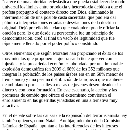
“carece de una autoridad eclesiástica que pueda establecer de modo
universal los límites entre ortodoxia y heterodoxia debido a que el
profeta propugnó el contacto directo con Dios, eliminando la
intermediación de una posible casta sacerdotal que pudiera dar
pábulo a interpretaciones erradas o desviaciones de la doctrina
original. Dejó por ello bien claro que cualquiera puede oficiar la
oración pero, lo que desde su perspectiva fue un principio de
democratización, creó al final un vacío de legitimidad que fue
rápidamente llenado por el poder político constituido”.
Otros elementos que según Moratiel han propiciado el éxito de los
movimientos que proponen la guerra santa tiene que ver con la
injusticia y la precariedad económica ahondada por una imparable
explosión demográfica (en 2009 el 68% de los 352 millones que
integran la población de los países árabes era en un 68% menor de
treinta años) y una pésima distribución de la riqueza que mantiene
deambulando por las calles a masas de jóvenes desempleados sin
dinero y con poca formación. En este escenario, la acción y las
promesas de cambio que ofrece el extremismo convierten el
enrolamiento en las guerrillas yihadistas en una alternativa muy
atractiva.
En el debate sobre las causas de la expansión del terror islamista hay
también quienes, como Natalia Andújar, miembro de la Comisión
Islámica de España, apuntan a las interferencias de los intereses