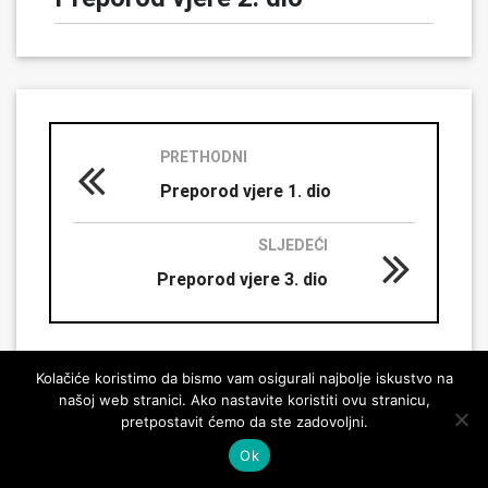
PRETHODNI
Preporod vjere 1. dio
SLJEDEĆI
Preporod vjere 3. dio
Kolačiće koristimo da bismo vam osigurali najbolje iskustvo na
našoj web stranici. Ako nastavite koristiti ovu stranicu,
pretpostavit ćemo da ste zadovoljni.
© 2026 Ahmadija muslimanski džemat
Ok