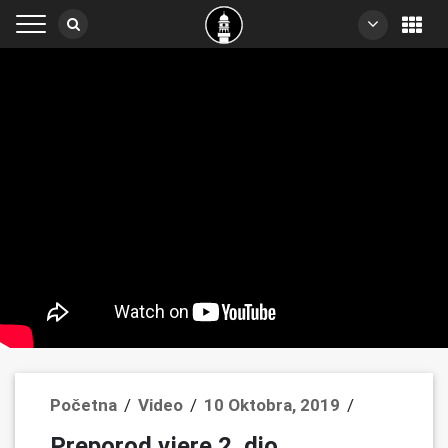
Početna
/
Video
/
10 Oktobra, 2019
/
Preporod vjere 2. dio