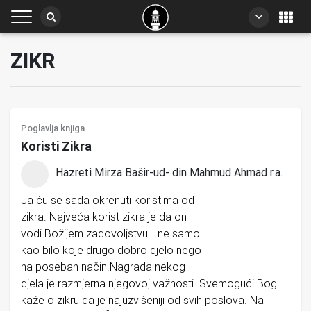
ZIKR
Poglavlja knjiga
Koristi Zikra
Hazreti Mirza Bašir-ud- din Mahmud Ahmad r.a.
Ja ću se sada okrenuti koristima od
zikra. Najveća korist zikra je da on
vodi Božijem zadovoljstvu– ne samo
kao bilo koje drugo dobro djelo nego
na poseban način.Nagrada nekog
djela je razmjerna njegovoj važnosti. Svemogući Bog
kaže o zikru da je najuzvišeniji od svih poslova. Na