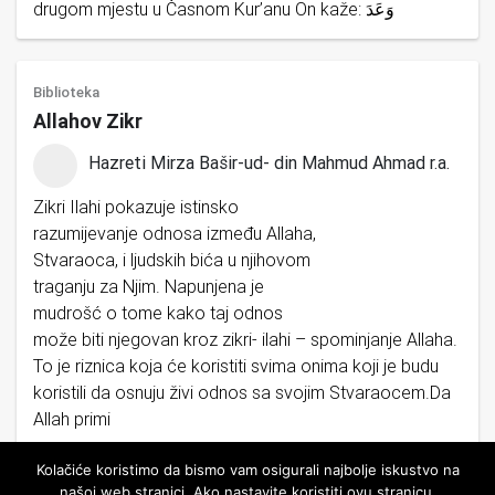
drugom mjestu u Časnom Kur’anu On kaže: وَعَدَ
Biblioteka
Allahov Zikr
Hazreti Mirza Bašir-ud- din Mahmud Ahmad r.a.
Zikri Ilahi pokazuje istinsko
razumijevanje odnosa između Allaha,
Stvaraoca, i ljudskih bića u njihovom
traganju za Njim. Napunjena je
mudrošć o tome kako taj odnos
može biti njegovan kroz zikri- ilahi – spominjanje Allaha.
To je riznica koja će koristiti svima onima koji je budu
koristili da osnuju živi odnos sa svojim Stvaraocem.Da
Allah primi
Kolačiće koristimo da bismo vam osigurali najbolje iskustvo na
našoj web stranici. Ako nastavite koristiti ovu stranicu,