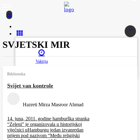
SVJETSKI MIR
Vaktija
Biblioteka
Svijet van kontrole
Hazreti Mirza Masroor Ahmad
14. juna, 2011. godine hamburška stranka
“Zeleni” je organizovala u historijskoj
vijećnici uHamburgu jedan izvanredan
prijem pod nazivom “Među religijski