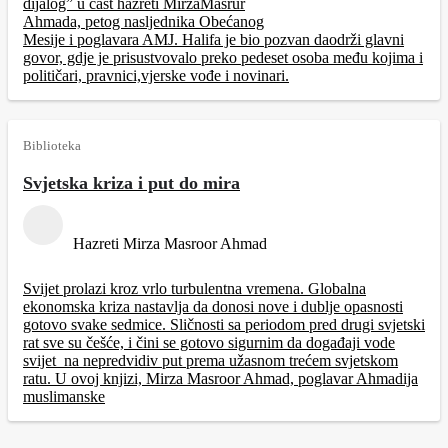
dijalog” u čast hazreti MirzaMasrur
Ahmada, petog nasljednika Obećanog
Mesije i poglavara AMJ. Halifa je bio pozvan daodrži glavni
govor, gdje je prisustvovalo preko pedeset osoba među kojima i
političari, pravnici,vjerske vođe i novinari.
Biblioteka
Svjetska kriza i put do mira
Hazreti Mirza Masroor Ahmad
Svijet prolazi kroz vrlo turbulentna vremena. Globalna
ekonomska kriza nastavlja da donosi nove i dublje opasnosti
gotovo svake sedmice. Sličnosti sa periodom pred drugi svjetski
rat sve su češće, i čini se gotovo sigurnim da događaji vode
svijet na nepredvidiv put prema užasnom trećem svjetskom
ratu. U ovoj knjizi, Mirza Masroor Ahmad, poglavar Ahmadija
muslimanske