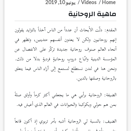
Home
/
Videos
/
يونيو 10, 2019
ماهية الروحانية
المقدم: دلّت الأبحاث أن عدداً من الناس آخذاً بالتزايد يقولون
إنهم روحانيون ولكن لا يعدون أنفسهم متدينين، وتظهر في
أنحاء العالم صنوف روحانية جديدة تركّز على الانفصال عن
المؤسسة الدينية واتّباع دروبٍ روحانيةٍ فرديةٍ بدلا من ذلك.
ونحن هنا في لندن نستطلع لنستمع إلى آراء الناس فيما يتعلق
بالروحانية وصلتها بالدين.
الضيفة: الروحانية برأيي هي ما يجعلني أكثر كرماً وأوثق صلةً
بمن هم حولي وبكوكبنا والحيوانات في العالم الذي أعيش فيه.
الضيف: بالنسبة لي الروحانية أشبه بأمر تربوي إذ أكون قانعاً