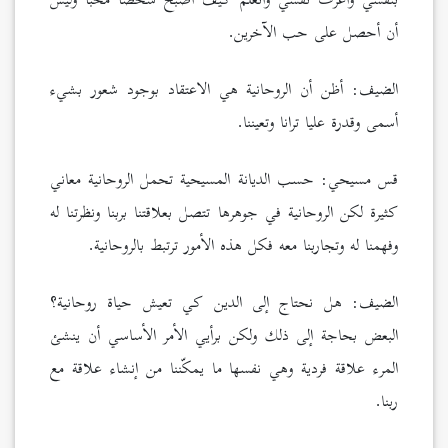
بنفسي وأعرف نفسي وأتعلم كيف أصبح شخصاً محباً وليس
أن أحصل على حب الآخرين.
الضيف: أظن أن الروحانية هي الاعتقاد بوجود شعور بشيء
أسمى وقدرة عليا ترانا وتعيننا.
قس مسيحي: حسب الديانة المسيحية تحمل الروحانية معاني
كثيرة لكن الروحانية في جوهرها تتصل بعلاقتنا بربنا ونظرتنا له
وفهمنا له وتجاربنا معه فكل هذه الأمور ترتبط بالروحانية.
الضيف: هل نحتاج إلى الدين كي تعيش حياة روحانية؟
البعض بحاجة إلى ذلك ولكن برأيي الأمر الأساسي أن ينشئ
المرء علاقة فردية وهي نفسها ما يمكّننا من إنشاء علاقة مع
ربنا.