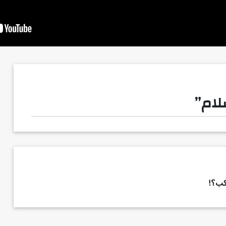
لام”
وكب؟!