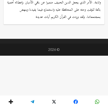
وثابتة. الأمر الذي يجعل الدين الحنيف متميزا عن باقي الأديان بإعطائه أهمية
بالغة للوقت وحثه على المحافظة عليه واستثماره فيما يفيدنا وينهض
بمجتمعاتنا. ولقد وردت في القرآن الكريم آيات عديدة
© 2026