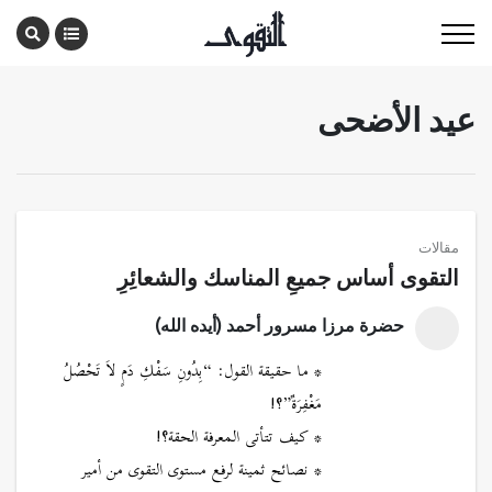
عيد الأضحى
مقالات
التقوى أساس جميعِ المناسك والشعائِرِ
حضرة مرزا مسرور أحمد (أيده الله)
* ما حقيقة القول: “بِدُونِ سَفْكِ دَمٍ لاَ تَحْصُلُ
مَغْفِرَةٌ”؟!
* كيف تتأتى المعرفة الحقة؟!
* نصائح ثمينة لرفع مستوى التقوى من أمير