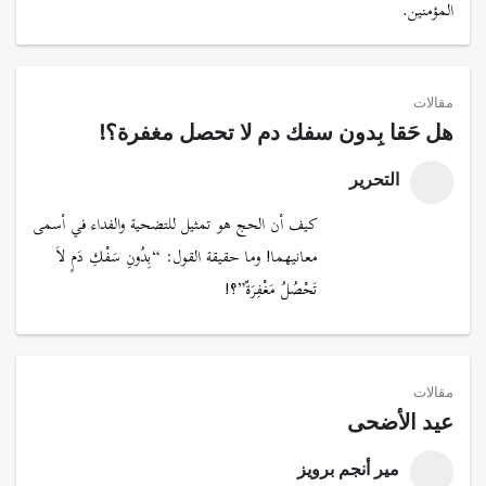
المؤمنين.
مقالات
هل حَقا بِدون سفك دم لا تحصل مغفرة؟!
التحرير
كيف أن الحج هو تمثيل للتضحية والفداء في أسمى
معانيهما! وما حقيقة القول: “بِدُونِ سَفْكِ دَمٍ لاَ
تَحْصُلُ مَغْفِرَةٌ”؟!
مقالات
عيد الأضحى
مير أنجم برويز