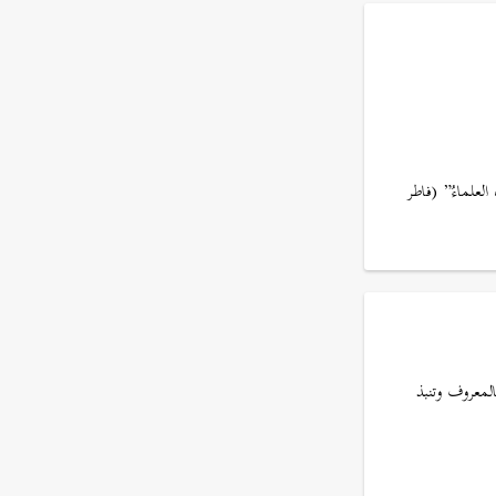
العلماءُ” (فاطر
لمعروف وتنبذ