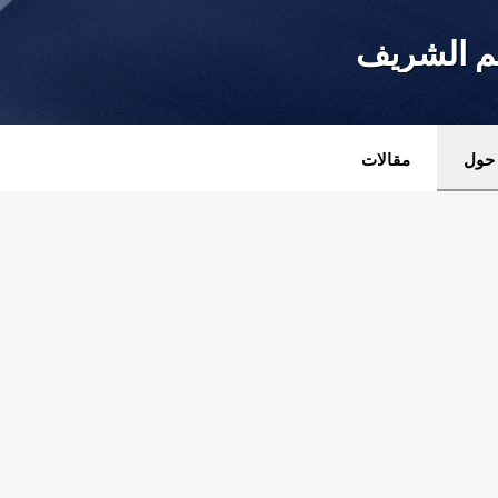
م الشريف
حول
مقالات