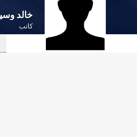
خالد وسي
كاتب